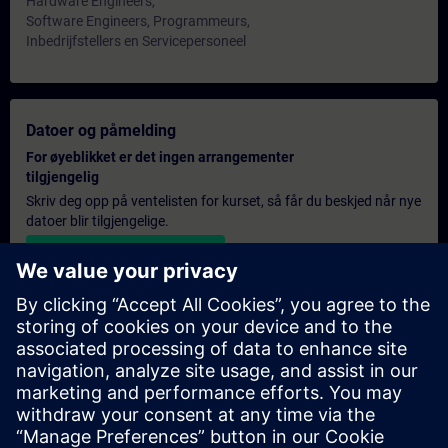
Hardware Engineers,
Software Engineers, Programmeurs,
Inbedrijfstellers en Servicepersoneel
Datoer og påmelding
For øyeblikket er det ingen arrangementer
tilgjengelig
Skriv deg opp på ventelisten for kurset, så får du beskjed når nye
datoer blir tilgjengelige.
Aktiver varslingstjenesten
Personlig tilbud
Hvis du trenger et standard pristilbud for denne opplæringen,
for eksempel til innkjøpsavdelingen, kan du klikke på lenken
nedenfor. Du må først oppgi noen personopplysninger, og
deretter vil du motta et pristilbud på e-post.