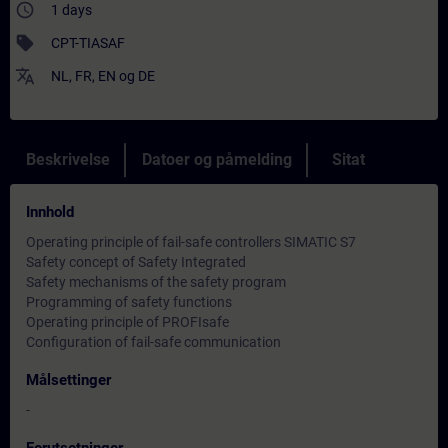
access_time
1 days
sell
CPT-TIASAF
translate
NL
,
FR
,
EN
og
DE
Beskrivelse
Datoer og påmelding
Sitat
Innhold
Operating principle of fail-safe controllers SIMATIC S7
Safety concept of Safety Integrated
Safety mechanisms of the safety program
Programming of safety functions
Operating principle of PROFIsafe
Configuration of fail-safe communication
Målsettinger
-