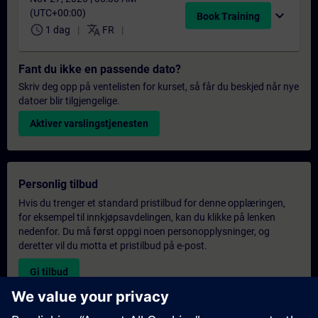
(UTC+00:00)
expand_more
Book Training
schedule
translate
1 dag
FR
Fant du ikke en passende dato?
Skriv deg opp på ventelisten for kurset, så får du beskjed når nye
datoer blir tilgjengelige.
Aktiver varslingstjenesten
Personlig tilbud
Hvis du trenger et standard pristilbud for denne opplæringen,
for eksempel til innkjøpsavdelingen, kan du klikke på lenken
nedenfor. Du må først oppgi noen personopplysninger, og
deretter vil du motta et pristilbud på e-post.
Gi tilbud