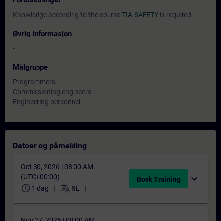
Forutsetninger
Knowledge according to the course
TIA-SAFETY
is required.
Øvrig informasjon
-
Målgruppe
Programmers
Commissioning engineers
Engineering personnel
Datoer og påmelding
Oct 30, 2026 | 08:00 AM
(UTC+00:00)
expand_more
Book Training
schedule
translate
1 dag
NL
Nov 27, 2026 | 08:00 AM