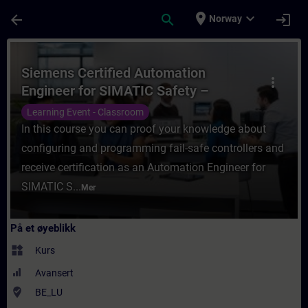
Gå til hovedinnhold
Siden er lastet inn
place
expand_more
arrow_back
search
login
Norway
Kurs - Siemens Certified Automation Engin
Siemens Certified Automation
more_vert
Engineer for SIMATIC Safety –
Configuration and Programming
Learning Event - Classroom
In this course you can proof your knowledge about
configuring and programming fail-safe controllers and
receive certification as an Automation Engineer for
SIMATIC S...
Mer
På et øyeblikk
widgets
Kurs
Avansert
where_to_vote
BE_LU