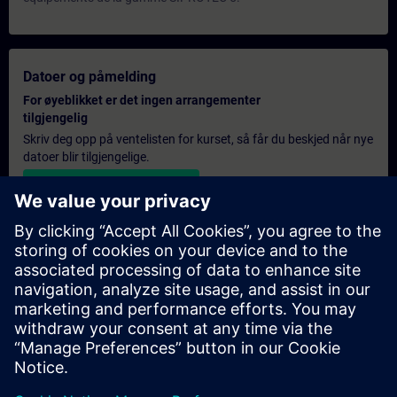
Datoer og påmelding
For øyeblikket er det ingen arrangementer
tilgjengelig
Skriv deg opp på ventelisten for kurset, så får du beskjed når nye
datoer blir tilgjengelige.
Aktiver varslingstjenesten
Personlig tilbud
Hvis du trenger et standard pristilbud for denne opplæringen,
for eksempel til innkjøpsavdelingen, kan du klikke på lenken
nedenfor. Du må først oppgi noen personopplysninger, og
deretter vil du motta et pristilbud på e-post.
Gi tilbud