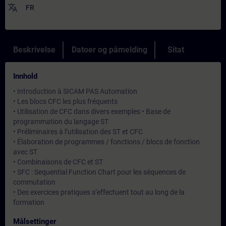
translate
FR
Beskrivelse
Datoer og påmelding
Sitat
Innhold
• Introduction à SICAM PAS Automation
• Les blocs CFC les plus fréquents
• Utilisation de CFC dans divers exemples • Base de
programmation du langage ST
• Préliminaires à l’utilisation des ST et CFC
• Élaboration de programmes / fonctions / blocs de fonction
avec ST
• Combinaisons de CFC et ST
• SFC : Sequential Function Chart pour les séquences de
commutation
• Des exercices pratiques s’effectuent tout au long de la
formation
Målsettinger