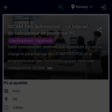
Gå til hovedinnhold
Siden er lastet inn
place
expand_more
arrow_back
search
login
Norway
Kurs - SICAM PAS Automation - Le logiciel 
SICAM PAS Automation - Le logiciel
share
du calculateur de poste sur PC
industriel
Learning Event - Classroom
Cette formation est destinée aux ingénieurs qui ont en
charge le paramétrage de SICAM PAS/PQS et la
programmation des fonctions logiques dans une
configuration SICAM...
Mer
På et øyeblikk
widgets
Kurs
where_to_vote
FR
access_time
3 days