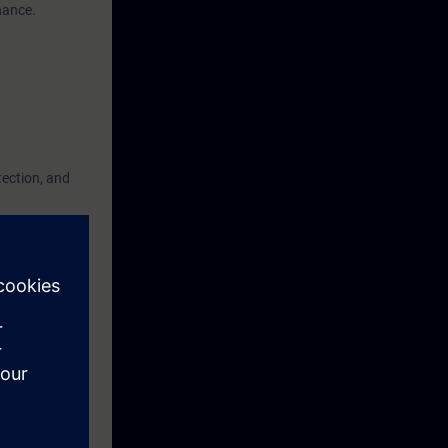
nance.
tection, and
advantage, but
fully
you must