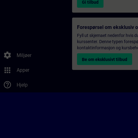
Gi tilbud
Forespørsel om eksklusiv 
Fyll ut skjemaet nedenfor hvis du
kurssenter. Denne typen forespørs
kontaktinformasjon og kursbehov,
settings
Miljøer
Be om eksklusivt tilbud
apps
Apper
help_outline
Hjelp