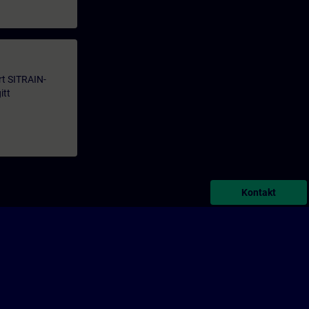
årt SITRAIN-
itt
Kontakt