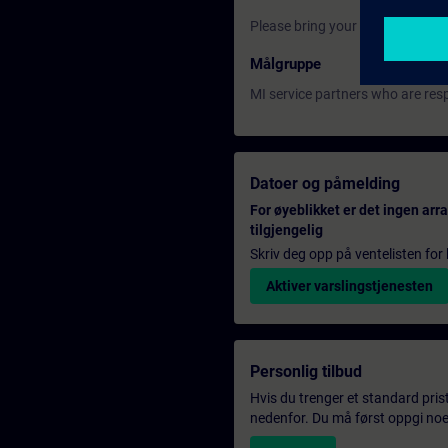
Please bring your own laptop.
Målgruppe
MI service partners who are resp
Datoer og påmelding
For øyeblikket er det ingen ar
tilgjengelig
Skriv deg opp på ventelisten for k
Aktiver varslingstjenesten
Personlig tilbud
Hvis du trenger et standard pris
nedenfor. Du må først oppgi noen