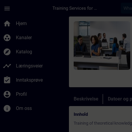
Gå til hovedinnhold
Siden er lastet inn
menu
Training Services for Digital Industries
Kurs - Service Train
home
Hjem
group_work
Kanaler
explore
Katalog
timeline
Læringsveier
assignment_turned_in
Inntaksprøve
account_circle
Profil
Beskrivelse
Datoer og 
info
Om oss
Innhold
Training of theoretical knowled