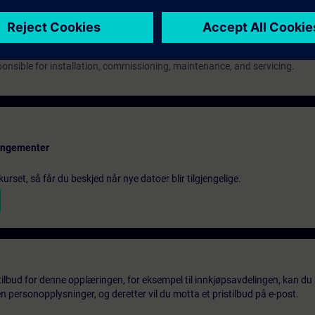
onsible for installation, commissioning, maintenance, and servicing.
rangementer
urset, så får du beskjed når nye datoer blir tilgjengelige.
tilbud for denne opplæringen, for eksempel til innkjøpsavdelingen, kan du 
 personopplysninger, og deretter vil du motta et pristilbud på e-post.