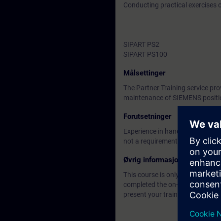
Conducting practical exercises
SIPART PS2
SIPART PS100
Målsettinger
The Partner Training service pro
maintenance of SIEMENS positi
Forutsetninger
Experience in handling process
not a requirement.
Øvrig informasjon
This course is only for candidat
completed the on-demand trainin
present your training certificate