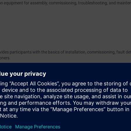
 on equipment for assembly, commissioning, troubleshooting, and mainte
vides participants with the basics of installation, commissioning, fault de
oners.
 measurement technology devices. Knowledge of SIEMENS devices is an 
es of the Solution Partner Program. To participate, you must have success
g units in the Partner Academy for this service module. When booking, 
 as evidence.