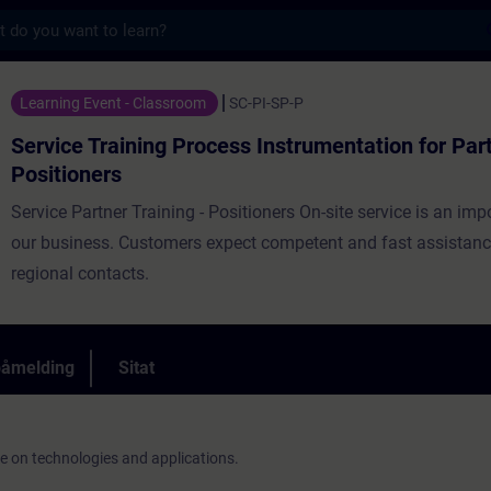
s
ing Process Instrumentation for Partners - P
Learning Event - Classroom
SC-PI-SP-P
Service Training Process Instrumentation for Par
Positioners
Service Partner Training - Positioners On-site service is an imp
our business. Customers expect competent and fast assistan
regional contacts.
påmelding
Sitat
ge on technologies and applications.