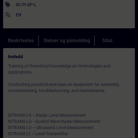
sell
SC-PI-SP-L
translate
EN
Beskrivelse
Datoer og påmelding
Sitat
Innhold
Training of theoretical knowledge on technologies and
applications.
Conducting practical exercises on equipment for assembly,
commissioning, troubleshooting, and maintenance.
SITRANS LR – Radar Level Measurement
SITRANS LG –Guided Wave Radar Measurement
SITRANS LU – Ultrasonic Level Measurement
SITRANS LT – Level Transmitter