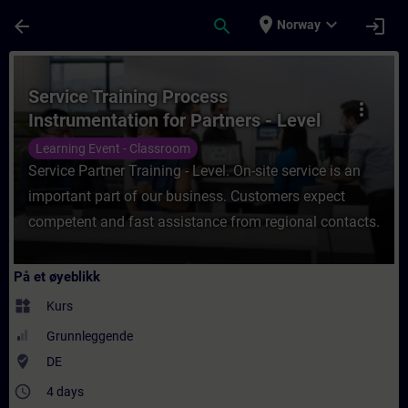
Gå til hovedinnhold
Siden er lastet inn
place
expand_more
arrow_back
search
login
Norway
Kurs - Service Training Process Instrument
Service Training Process
more_vert
Instrumentation for Partners - Level
Measurement
Learning Event - Classroom
Service Partner Training - Level. On-site service is an
important part of our business. Customers expect
competent and fast assistance from regional contacts.
På et øyeblikk
widgets
Kurs
Grunnleggende
where_to_vote
DE
access_time
4 days