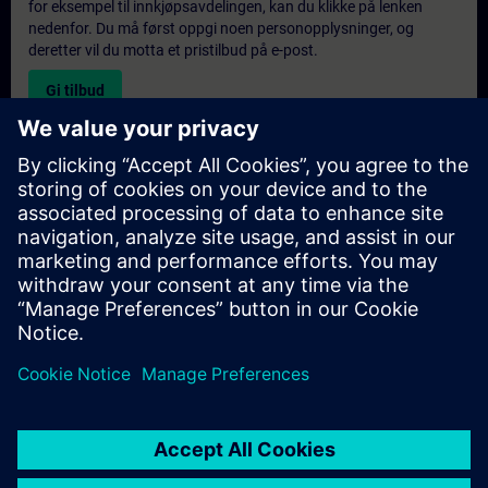
for eksempel til innkjøpsavdelingen, kan du klikke på lenken
nedenfor. Du må først oppgi noen personopplysninger, og
deretter vil du motta et pristilbud på e-post.
Gi tilbud
Forespørsel om eksklusiv opplæring
Fyll ut skjemaet nedenfor hvis du ønsker et tilbud på et
eksklusivt kurs, enten på stedet, virtuelt eller på vårt SITRAIN-
kurssenter. Denne typen forespørsel passer for større grupper (6
personer eller flere). Etter at du har oppgitt kontaktinformasjon
og kursbehov, vil du motta et tilbud fra oss.
Be om eksklusivt tilbud