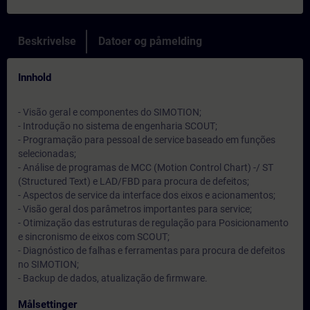
Beskrivelse
Datoer og påmelding
Innhold
- Visão geral e componentes do SIMOTION;
- Introdução no sistema de engenharia SCOUT;
- Programação para pessoal de service baseado em funções
selecionadas;
- Análise de programas de MCC (Motion Control Chart) -/ ST
(Structured Text) e LAD/FBD para procura de defeitos;
- Aspectos de service da interface dos eixos e acionamentos;
- Visão geral dos parâmetros importantes para service;
- Otimização das estruturas de regulação para Posicionamento
e sincronismo de eixos com SCOUT;
- Diagnóstico de falhas e ferramentas para procura de defeitos
no SIMOTION;
- Backup de dados, atualização de firmware.
Målsettinger