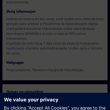
acionamentos.
Øvrig informasjon
Incluso na reserva do seu curso, você recebe uma conta de teste
gratuito para acessar a Plataforma de Aprendizagem digital.
Você poderá encontrar treinamentos online sobre diversas
tecnologias SIEMENS e acesso a mais de 500 outros
treinamentos.
O período de teste inicia 7 dias antes do inicio do treinamento
confirmado e termina automaticamente 14 dias após o término
do curso.
Målgruppe
Programadores, Técnicos e Equipe de manutenção.
Datoer og påmelding
Nov 23, 2026 | 11:00 AM
(UTC+00:00)
expand_more
Book Training