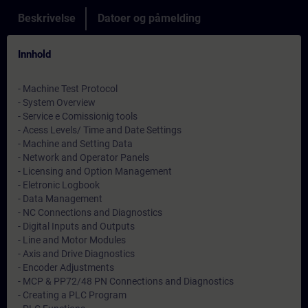
Beskrivelse
Datoer og påmelding
Innhold
- Machine Test Protocol
- System Overview
- Service e Comissionig tools
- Acess Levels/ Time and Date Settings
- Machine and Setting Data
- Network and Operator Panels
- Licensing and Option Management
- Eletronic Logbook
- Data Management
- NC Connections and Diagnostics
- Digital Inputs and Outputs
- Line and Motor Modules
- Axis and Drive Diagnostics
- Encoder Adjustments
- MCP & PP72/48 PN Connections and Diagnostics
- Creating a PLC Program