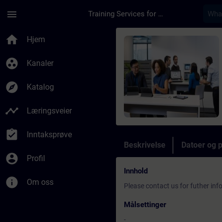
Gå til hovedinnhold
Siden er lastet inn
menu
Training Services for Digital Industries
Kurs - S7 TIA Progra
home
Hjem
group_work
Kanaler
explore
Katalog
timeline
Læringsveier
assignment_turned_in
Inntaksprøve
Beskrivelse
Datoer og 
account_circle
Profil
Innhold
info
Om oss
Please contact us for futher in
Målsettinger
-