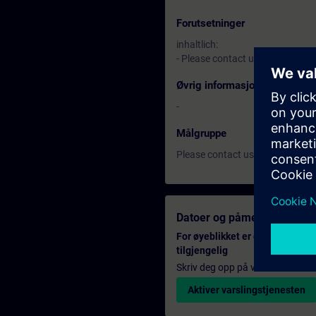
Forutsetninger
inhaltlich:
- Please contact us for futher i
Øvrig informasjon
-
Målgruppe
Please contact us for futher in
Datoer og påmelding
For øyeblikket er det ingen ar
tilgjengelig
Skriv deg opp på ventelisten for k
Aktiver varslingstjenesten