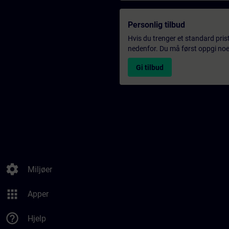
Personlig tilbud
Hvis du trenger et standard pris
nedenfor. Du må først oppgi noen
Gi tilbud
settings
Miljøer
apps
Apper
help_outline
Hjelp