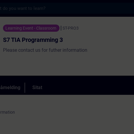
s
mming 3 - Opplæring - Opplæring - Faglig u
Learning Event - Classroom
ST-PRO3
S7 TIA Programming 3
Please contact us for futher information
påmelding
Sitat
formation