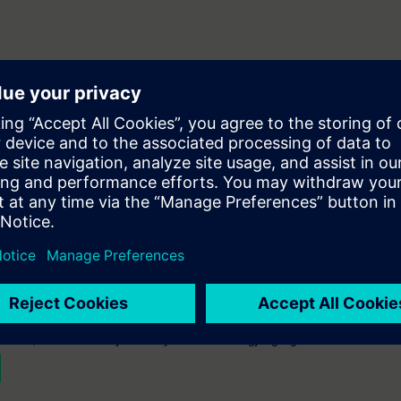
nformation
formation
rangementer
urset, så får du beskjed når nye datoer blir tilgjengelige.