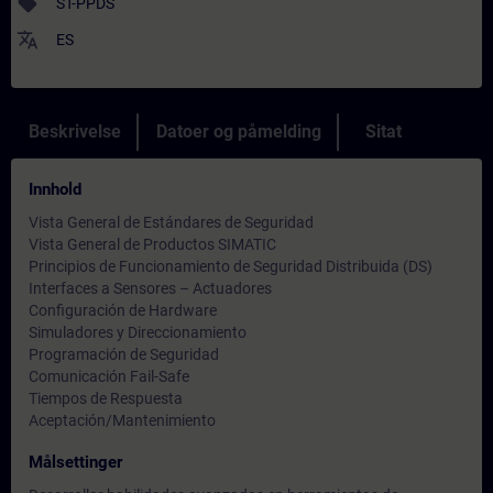
sell
ST-PPDS
translate
ES
Beskrivelse
Datoer og påmelding
Sitat
Innhold
Vista General de Estándares de Seguridad
Vista General de Productos SIMATIC
Principios de Funcionamiento de Seguridad Distribuida (DS)
Interfaces a Sensores – Actuadores
Configuración de Hardware
Simuladores y Direccionamiento
Programación de Seguridad
Comunicación Fail-Safe
Tiempos de Respuesta
Aceptación/Mantenimiento
Målsettinger