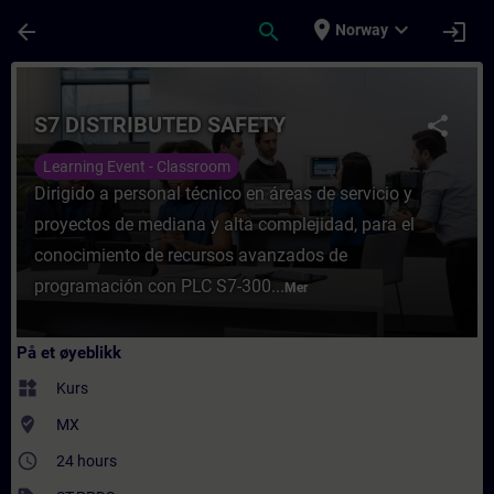
Gå til hovedinnhold
Siden er lastet inn
place
expand_more
arrow_back
search
login
Norway
Kurs - S7 DISTRIBUTED SAFETY - Opplæring 
S7 DISTRIBUTED SAFETY
share
Learning Event - Classroom
Dirigido a personal técnico en áreas de servicio y
proyectos de mediana y alta complejidad, para el
conocimiento de recursos avanzados de
programación con PLC S7-300...
Mer
På et øyeblikk
widgets
Kurs
where_to_vote
MX
access_time
24 hours