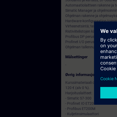
Johdanto ja kertaus, S7-300/40
Automaatiolaitteen rakenne ja t
Simatic Manager ja ohjelmoinni
Ohjelman rakenne ja ohjelmayksi
Hardware-konfiguraation toimi
Virheenetsintä; testi- ja tilanäy
Ristiviitelistojen käyttö ja sign
Profibus DP perusteet, konfiguro
Profinet I/O perusteet, konfigur
Ohjelman tallennus
Målsettinger
-
Øvrig informasjon
Kurssimateriaali on suomeksi ja
120 € (alv 0 %).
Harjoituslaitteet:
- Simatic S7-300
- Profinet IO ET200S
- Profibus ET200M
- Kuljetinsimulaattori