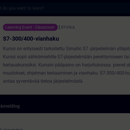
s
anhaku - Opplæring - Opplæring - Faglig utv
Learning Event - Classroom
ST-VIKA
S7-300/400-vianhaku
Kurssi on erityisesti tarkoitettu Simatic S7 -järjestelmän ylläpit
Kurssi sopii sähkömiehille S7-järjestelmään perehtymiseen tai
kertauskurssiksi. Kurssin pääpaino on harjoituksissa: pienet 
muutokset, ohjelman testaaminen ja vianhaku. S7-300/400-hu
antaa syventävää tietoa järjestelmästä.
påmelding