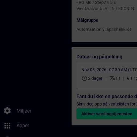
- PG M6 / Step7 v 5.x
Vientivalvonta AL :N / ECCN: N
Målgruppe
Automaation ylläpitohenkilöt
Datoer og påmelding
Nov 03, 2026 | 07:30 AM (UT
schedule
translate
2 dager
FI
€ 1 1
Fant du ikke en passende 
Skriv deg opp på ventelisten for k
settings
Miljøer
Aktiver varslingstjenesten
apps
Apper