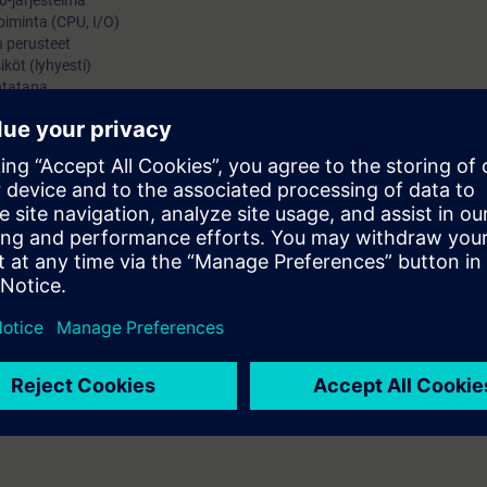
0-järjestelmä
oiminta (CPU, I/O)
n perusteet
köt (lyhyesti)
ntatapa
töt, diagnostiikkapuskurit
aalien hakutoiminnot
inti ja perusdiagnoosi
ointi ja perusdiagnoosi
 jaetaan sähköisessä muodossa (pdf). Osallistuja voi tilata tulostetun m