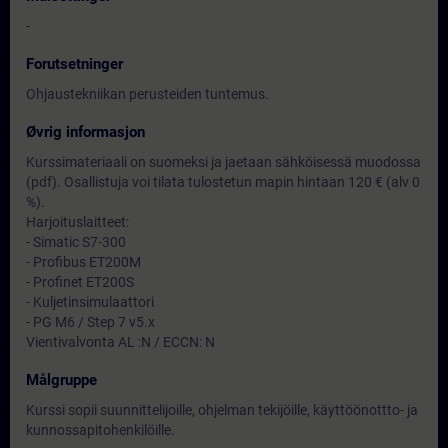
-
Forutsetninger
Ohjaustekniikan perusteiden tuntemus.
Øvrig informasjon
Kurssimateriaali on suomeksi ja jaetaan sähköisessä muodossa
(pdf). Osallistuja voi tilata tulostetun mapin hintaan 120 € (alv 0
%).
Harjoituslaitteet:
- Simatic S7-300
- Profibus ET200M
- Profinet ET200S
- Kuljetinsimulaattori
- PG M6 / Step 7 v5.x
Vientivalvonta AL :N / ECCN: N
Målgruppe
Kurssi sopii suunnittelijoille, ohjelman tekijöille, käyttöönottto- ja
kunnossapitohenkilöille.