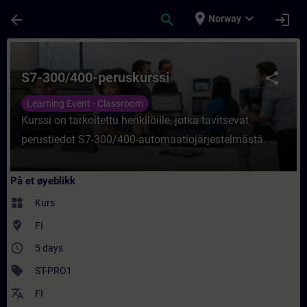
Gå til hovedinnhold
Siden er lastet inn
place
expand_more
arrow_back
search
login
Norway
Kurs - S7-300/400-peruskurssi - Opplæring 
S7-300/400-peruskurssi
share
Learning Event - Classroom
Kurssi on tarkoitettu henkilöille, jotka tavitsevat
perustiedot S7-300/400-automaatiojärjestelmästä.
På et øyeblikk
widgets
Kurs
where_to_vote
FI
access_time
5 days
sell
ST-PRO1
translate
FI