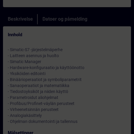
Beskrivelse
Datoer og påmelding
Innhold
- Simatic-S7 -järjestelmäperhe
- Laitteen asennus ja huolto
- Simatic Manager
- Hardware-konfiguraatio ja käyttöönotto
- Yksiköiden editointi
- Binäärioperaatiot ja symboliparametrit
- Sanaoperaatiot ja matematiikka
- Tiedostoyksiköt ja niiden käyttö
- Parametroidut aliohjelmat
- Profibus/Profinet-väylän perusteet
- Virheenetsinnän perusteet
- Analogiakäsittely
- Ohjelman dokumentointi ja tallennus
Målsettinger