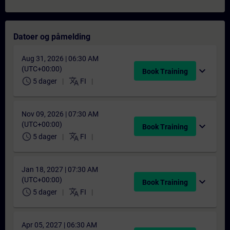
Datoer og påmelding
Aug 31, 2026 | 06:30 AM
(UTC+00:00)
expand_more
Book Training
schedule
translate
5 dager
FI
Nov 09, 2026 | 07:30 AM
(UTC+00:00)
expand_more
Book Training
schedule
translate
5 dager
FI
Jan 18, 2027 | 07:30 AM
(UTC+00:00)
expand_more
Book Training
schedule
translate
5 dager
FI
Apr 05, 2027 | 06:30 AM