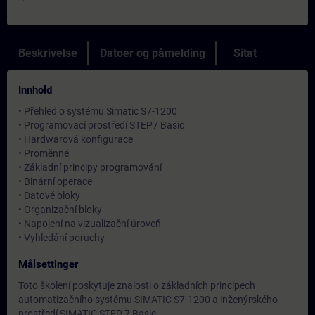
Beskrivelse
Datoer og påmelding
Sitat
Innhold
• Přehled o systému Simatic S7-1200
• Programovací prostředí STEP7 Basic
• Hardwarová konfigurace
• Proměnné
• Základní principy programování
• Binární operace
• Datové bloky
• Organizační bloky
• Napojení na vizualizační úroveň
• Vyhledání poruchy
Målsettinger
Toto školení poskytuje znalosti o základních principech
automatizačního systému SIMATIC S7-1200 a inženýrského
prostředí SIMATIC STEP 7 Basic.