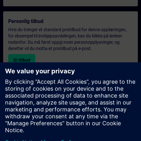
Personlig tilbud
Hvis du trenger et standard pristilbud for denne opplæringen,
for eksempel til innkjøpsavdelingen, kan du klikke på lenken
nedenfor. Du må først oppgi noen personopplysninger, og
deretter vil du motta et pristilbud på e-post.
Gi tilbud
Forespørsel om eksklusiv opplæring
Fyll ut skjemaet nedenfor hvis du ønsker et tilbud på et
eksklusivt kurs, enten på stedet, virtuelt eller på vårt SITRAIN-
kurssenter. Denne typen forespørsel passer for større grupper (6
personer eller flere). Etter at du har oppgitt kontaktinformasjon
og kursbehov, vil du motta et tilbud fra oss.
Be om eksklusivt tilbud