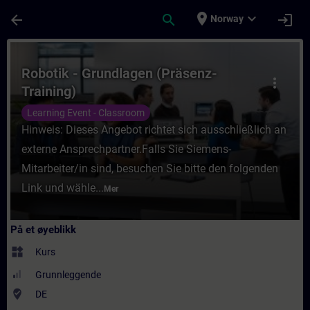
Gå til hovedinnhold
Siden er lastet inn
place
expand_more
arrow_back
search
login
Norway
Kurs - Robotik - Grundlagen (Präsenz-Train
Robotik - Grundlagen (Präsenz-
more_vert
Training)
Learning Event - Classroom
Hinweis: Dieses Angebot richtet sich ausschließlich an
externe Ansprechpartner.Falls Sie Siemens-
Mitarbeiter/in sind, besuchen Sie bitte den folgenden
Link und wähle...
Mer
På et øyeblikk
widgets
Kurs
Grunnleggende
where_to_vote
DE