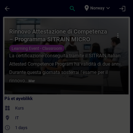
Gå til hovedinnhold
Siden er lastet inn
place
expand_more
arrow_back
search
login
Norway
Kurs - Rinnovo Attestazione di Competenz
Rinnovo Attestazione di Competenza
more_vert
– Programma SITRAIN MICRO
Learning Event - Classroom
La certificazione conseguita tramite il SITRAIN Italian
Attested Competence Program ha validità di due anni.
Durante questa giornata sosterrai l'esame per il
rinnovo...
Mer
På et øyeblikk
widgets
Kurs
where_to_vote
IT
access_time
1 days