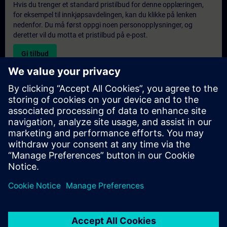
Hvis du trenger et standard pristilbud for denne opplæringen,
for eksempel til innkjøpsavdelingen, kan du klikke på lenken
nedenfor. Du må først oppgi noen personopplysninger, og
deretter vil du motta et pristilbud på e-post.
Gi tilbud
Forespørsel om eksklusiv opplæring
Fyll ut skjemaet nedenfor hvis du ønsker et tilbud på et
eksklusivt kurs, enten på stedet, virtuelt eller på vårt SITRAIN-
kurssenter. Denne typen forespørsel passer for større grupper (6
personer eller flere). Etter at du har oppgitt kontaktinformasjon
og kursbehov, vil du motta et tilbud fra oss.
Be om eksklusivt tilbud