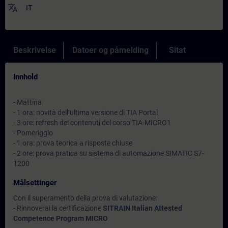
translate
IT
Beskrivelse
Datoer og påmelding
Sitat
Innhold
- Mattina
- 1 ora: novità dell’ultima versione di TIA Portal
- 3 ore: refresh dei contenuti del corso TIA-MICRO1
- Pomeriggio
- 1 ora: prova teorica a risposte chiuse
- 2 ore: prova pratica su sistema di automazione SIMATIC S7-
1200
Målsettinger
Con il superamento della prova di valutazione:
- Rinnoverai la certificazione
SITRAIN Italian Attested
Competence Program MICRO