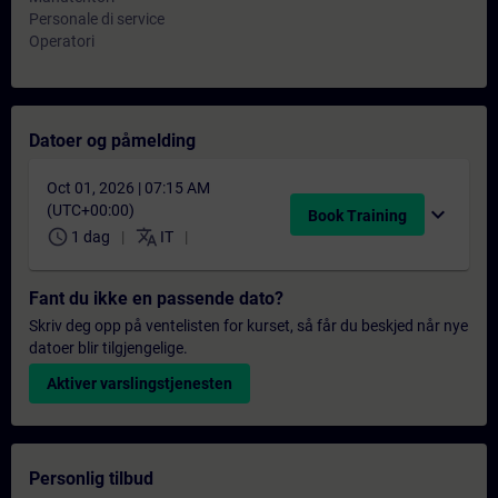
Personale di service
Operatori
Datoer og påmelding
Oct 01, 2026 | 07:15 AM
(UTC+00:00)
expand_more
Book Training
schedule
translate
1 dag
IT
Fant du ikke en passende dato?
Skriv deg opp på ventelisten for kurset, så får du beskjed når nye
datoer blir tilgjengelige.
Aktiver varslingstjenesten
Personlig tilbud