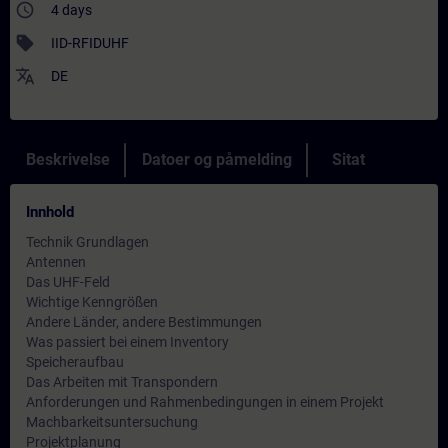
access_time
4 days
sell
IID-RFIDUHF
translate
DE
Beskrivelse
Datoer og påmelding
Sitat
Innhold
Technik Grundlagen
Antennen
Das UHF-Feld
Wichtige Kenngrößen
Andere Länder, andere Bestimmungen
Was passiert bei einem Inventory
Speicheraufbau
Das Arbeiten mit Transpondern
Anforderungen und Rahmenbedingungen in einem Projekt
Machbarkeitsuntersuchung
Projektplanung