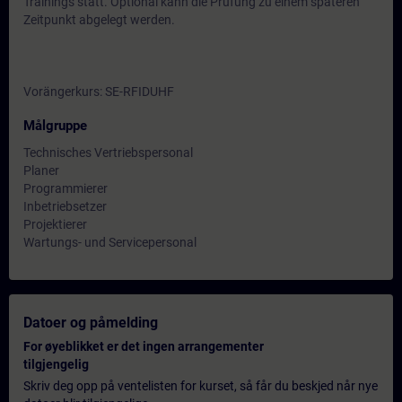
Trainings statt. Optional kann die Prüfung zu einem späteren
Zeitpunkt abgelegt werden.
Vorängerkurs: SE-RFIDUHF
Målgruppe
Technisches Vertriebspersonal
Planer
Programmierer
Inbetriebsetzer
Projektierer
Wartungs- und Servicepersonal
Datoer og påmelding
For øyeblikket er det ingen arrangementer
tilgjengelig
Skriv deg opp på ventelisten for kurset, så får du beskjed når nye