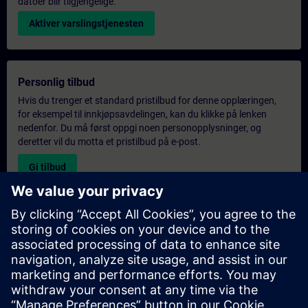
datoer blir tilgjengelige.
Aktiver varslingstjenesten
Personlig tilbud
Hvis du trenger et standard pristilbud for denne opplæringen,
for eksempel til innkjøpsavdelingen, kan du klikke på lenken
nedenfor. Du må først oppgi noen personopplysninger, og
deretter vil du motta et pristilbud på e-post.
Gi tilbud
Forespørsel om eksklusiv opplæring
Fyll ut skjemaet nedenfor hvis du ønsker et tilbud på et
eksklusivt kurs, enten på stedet, virtuelt eller på vårt SITRAIN-
kurssenter. Denne typen forespørsel passer for større grupper (6
personer eller flere). Etter at du har oppgitt kontaktinformasjon
og kursbehov, vil du motta et tilbud fra oss.