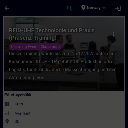
Gå til hovedinnhold
Siden er lastet inn
place
expand_more
arrow_back
search
login
Norway
Kurs - RFID-UHF Technologie und Praxis (Pr
RFID-UHF Technologie und Praxis
more_vert
(Präsenz-Training)
Learning Event - Classroom
Dieses Training wurde bis zum 15.12.2025 unter der
Kursnummer ID-UHF-TP geführt.Ob Produktion oder
Logistik, für die individuelle Massenfertigung und den
Anforderung...
Mer
På et øyeblikk
widgets
Kurs
Avansert
where_to_vote
DE