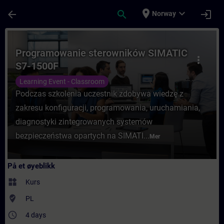
Gå til hovedinnhold
Siden er lastet inn
place
expand_more
arrow_back
search
login
Norway
Kurs - Programowanie sterowników SIMATIC
Programowanie sterowników SIMATIC
more_vert
S7-1500F
Learning Event - Classroom
Podczas szkolenia uczestnik zdobywa wiedzę z
zakresu konfiguracji, programowania, uruchamiania,
diagnostyki zintegrowanych systemów
bezpieczeństwa opartych na SIMATI...
Mer
På et øyeblikk
widgets
Kurs
where_to_vote
PL
access_time
4 days