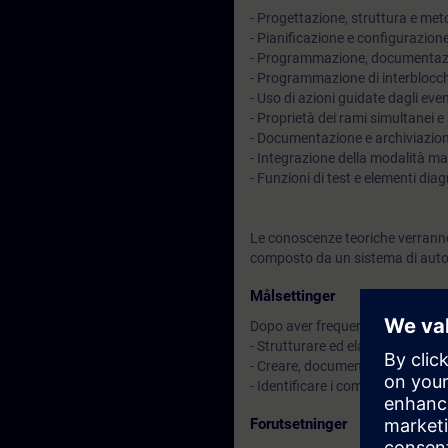
- Progettazione, struttura e me
- Pianificazione e configurazion
- Programmazione, documentazio
- Programmazione di interblocch
- Uso di azioni guidate dagli even
- Proprietà dei rami simultanei e 
- Documentazione e archiviazio
- Integrazione della modalità m
- Funzioni di test e elementi diag
Le conoscenze teoriche verranno
composto da un sistema di auto
Målsettinger
Dopo aver frequentato il corso sa
- Strutturare ed elaborare un 
- Creare, documentare, testare e
- Identificare i componenti e le
Forutsetninger