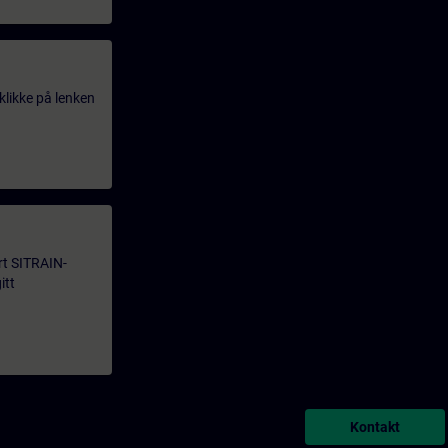
klikke på lenken
årt SITRAIN-
itt
Kontakt