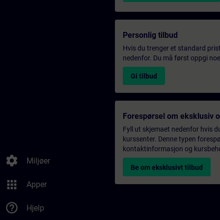
Personlig tilbud
Hvis du trenger et standard pris
nedenfor. Du må først oppgi noen
Gi tilbud
Forespørsel om eksklusiv 
Fyll ut skjemaet nedenfor hvis du
kurssenter. Denne typen forespørs
kontaktinformasjon og kursbehov,
settings
Miljøer
Be om eksklusivt tilbud
apps
Apper
help_outline
Hjelp