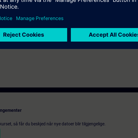
ivalenti conoscenze base dei sistemi di automazione.
ti il sistema di automazione SIMATIC S7-300 e il software SIMATIC STEP 7 
rtal) è disponibile il corso TIA-GRAPH.
rangementer
urset, så får du beskjed når nye datoer blir tilgjengelige.