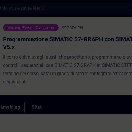
s
ne SIMATIC S7-GRAPH con SIMATIC STEP 7 V
Learning Event - Classroom
ST-7GRAPH
Programmazione SIMATIC S7-GRAPH con SIMAT
V5.x
Il corso è rivolto agli utenti che progettano, programmano e a
controlli sequenziali con SIMATIC S7-GRAPH in SIMATIC STEP
termine del corso, sarai in grado di creare e integrare efficacem
sequenziali.
påmelding
Sitat