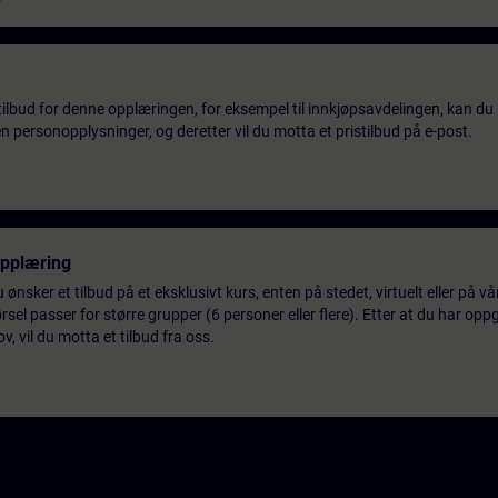
tilbud for denne opplæringen, for eksempel til innkjøpsavdelingen, kan du 
 personopplysninger, og deretter vil du motta et pristilbud på e-post.
opplæring
 ønsker et tilbud på et eksklusivt kurs, enten på stedet, virtuelt eller på v
el passer for større grupper (6 personer eller flere). Etter at du har oppg
 vil du motta et tilbud fra oss.