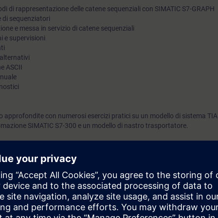
todi di rappresentazione delle catene sequenziali con SIMATIC S7-GRAPH
e di sequenziatori
ne e messa in servizio di catene sequenziali
i e supervisioni
ti
alternativi
ne ASCII
anuale
nostici
 approfondite con numerosi esercizi pratici su un modello di sistema TIA
mazione SIMATIC S7-300 e un modello di nastro trasportatore.
rai in grado di:
programma utilizzando gli elementi di programma di SIMATIC S7-GRAPH
 risolvere i problemi di un programma applicativo
 potenzialità di una struttura SIMATIC S7-GRAPH