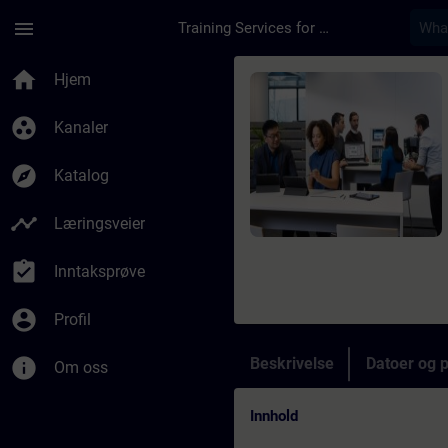
Gå til hovedinnhold
Siden er lastet inn
menu
Training Services for Digital Industries
Kurs - Programmazio
home
Hjem
group_work
Kanaler
explore
Katalog
timeline
Læringsveier
assignment_turned_in
Inntaksprøve
account_circle
Profil
info
Beskrivelse
Datoer og 
Om oss
Innhold