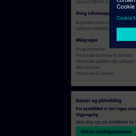
Corsi ST-SERV1 o ST-PRO1 o equ
Øvrig informasjon
In questo corso vengono utilizza
software SIMATIC STEP 7 (TIA Po
Målgruppe
Programmatori
Personale di messa in servizio
Personale addetto allo sviluppo
Manutentori
Personale di service
Datoer og påmelding
For øyeblikket er det ingen ar
tilgjengelig
Skriv deg opp på ventelisten for k
Aktiver varslingstjenesten