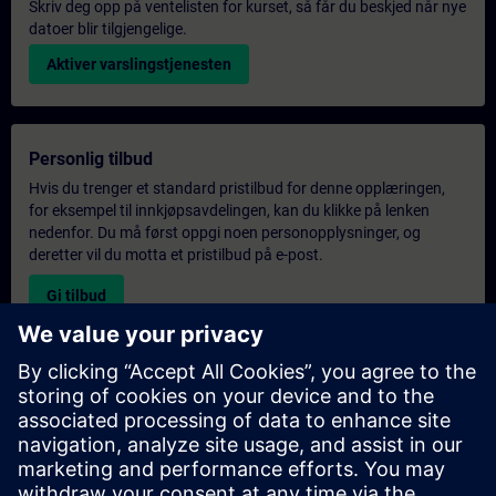
Skriv deg opp på ventelisten for kurset, så får du beskjed når nye
datoer blir tilgjengelige.
Aktiver varslingstjenesten
Personlig tilbud
Hvis du trenger et standard pristilbud for denne opplæringen,
for eksempel til innkjøpsavdelingen, kan du klikke på lenken
nedenfor. Du må først oppgi noen personopplysninger, og
deretter vil du motta et pristilbud på e-post.
Gi tilbud
Forespørsel om eksklusiv opplæring
Fyll ut skjemaet nedenfor hvis du ønsker et tilbud på et
eksklusivt kurs, enten på stedet, virtuelt eller på vårt SITRAIN-
kurssenter. Denne typen forespørsel passer for større grupper (6
personer eller flere). Etter at du har oppgitt kontaktinformasjon