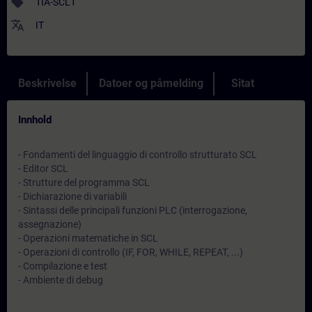
sell
TIA-SCL1
translate
IT
Beskrivelse
Datoer og påmelding
Sitat
Innhold
- Fondamenti del linguaggio di controllo strutturato SCL
- Editor SCL
- Strutture del programma SCL
- Dichiarazione di variabili
- Sintassi delle principali funzioni PLC (interrogazione,
assegnazione)
- Operazioni matematiche in SCL
- Operazioni di controllo (IF, FOR, WHILE, REPEAT, ...)
- Compilazione e test
- Ambiente di debug