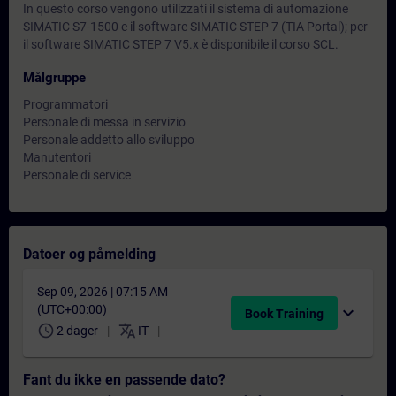
In questo corso vengono utilizzati il sistema di automazione
SIMATIC S7-1500 e il software SIMATIC STEP 7 (TIA Portal); per
il software SIMATIC STEP 7 V5.x è disponibile il corso SCL.
Målgruppe
Programmatori
Personale di messa in servizio
Personale addetto allo sviluppo
Manutentori
Personale di service
Datoer og påmelding
Sep 09, 2026 | 07:15 AM
(UTC+00:00)
expand_more
Book Training
schedule
translate
2 dager
IT
Fant du ikke en passende dato?