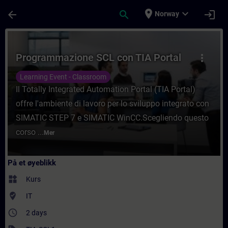
Gå til hovedinnhold
Siden er lastet inn
place
expand_more
arrow_back
search
login
Norway
Kurs - Programmazione SCL con TIA Portal 
Programmazione SCL con TIA Portal
more_vert
Learning Event - Classroom
Il Totally Integrated Automation Portal (TIA Portal)
offre l'ambiente di lavoro per lo sviluppo integrato con
SIMATIC STEP 7 e SIMATIC WinCC.Scegliendo questo
corso ...
Mer
På et øyeblikk
widgets
Kurs
where_to_vote
IT
access_time
2 days