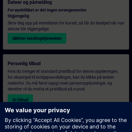
Datoer og påmelding
For øyeblikket er det ingen arrangementer
tilgjengelig
Skriv deg opp på ventelisten for kurset, så får du beskjed når nye
datoer blir tilgjengelige.
Aktiver varslingstjenesten
Personlig tilbud
Hvis du trenger et standard pristilbud for denne opplæringen,
for eksempel til innkjøpsavdelingen, kan du klikke på lenken
nedenfor. Du må først oppgi noen personopplysninger, og
deretter vil du motta et pristilbud på e-post.
Gi tilbud
Forespørsel om eksklusiv opplæring
Fyll ut skjemaet nedenfor hvis du ønsker et tilbud på et