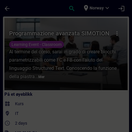
Gå til hovedinnhold
Siden er lastet inn
place
expand_more
arrow_back
search
login
Norway
Kurs - Programmazione avanzata SIMOTION 
Programmazione avanzata SIMOTION
more_vert
Learning Event - Classroom
Al termine del corso, sarai in grado di creare blocchi
parametrizzabili come FC e FB con l'aiuto del
linguaggio Structured Text. Conoscendo la funzione
della piastra...
Mer
På et øyeblikk
widgets
Kurs
where_to_vote
IT
access_time
2 days