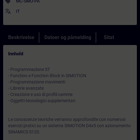
sell
MC-SMO-PA
translate
IT
Beskrivelse
Datoer og påmelding
Sitat
Innhold
- Programmazione ST
- Function e Function Block in SIMOTION
- Programmazione movimenti
- Librerie avanzate
- Creazione e uso di profili camme
- Oggetti tecnologici supplementari
Le conoscenze teoriche verranno approfondite con numerosi
esercizi pratici su un sistema SIMOTION D4x5 con azionamento
SINAMICS S120.