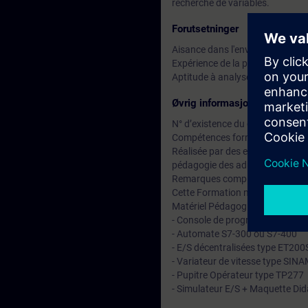
recherche de variables.
Forutsetninger
Aisance dans l'environnement
Expérience de la programmation
Aptitude à analyser et concevo
Øvrig informasjon
N° d’existence du centre de for
Compétences formateur :
Réalisée par des experts assuran
pédagogie des adultes avec un s
Remarques complémentaires :
Cette Formation ne convient pa
Matériel Pédagogique (à titre ind
- Console de programmation (STE
- Automate S7-300 ou S7-400
- E/S décentralisées type ET200
- Variateur de vitesse type SI
- Pupitre Opérateur type TP277
- Simulateur E/S + Maquette Did