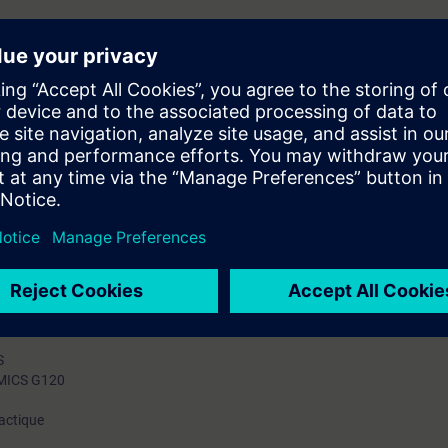
 WINDOWS.
 ou le dépannage d'API dans d'autres marques de produits.
ir un programme.
mation SITRAIN : 11 93 00 205 93
t au quotidien des missions techniques auprès des entreprises, formés et 
uivi et une actualisation de leurs compétences théoriques, pratiques, et
s aux gammes de produits S7-200, S7-1200 et S7-1500.
icatif par binôme) :
P7 v5, Wincc flexible, Drive ES)
S
NAMICS G120
actique