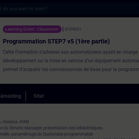
s
 STEP7 v5 (1ère partie) - Opplæring - Oppl
Learning Event - Classroom
ST-PRO1
Programmation STEP7 v5 (1ère partie)
Cette Formation s'adresse aux automaticiens ayant en charge 
développement ou la mise en service d'un équipement automat
permet d'acquérir les connaissances de base pour la program
équipement TIA intégrant : API, Réseau PROFIBUS-DP, Pupitre 
périphéries décentralisées type ET200 et variateur G120.Répar
Théorie, 30% PratiqueParticipants max12Evaluation des acqui
påmelding
Sitat
CPF ⓘNonCertificationNonTest de prérequisConnaissances e
Automatisme
, réseaux, IHM)
ide du Simatic Manager, présentation des bibliothèques.
érielle, paramétrage de l'automate programmable