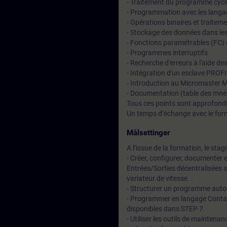
- Traitement du programme cycli
- Programmation avec les lan
- Opérations binaires et traite
- Stockage des données dans le
- Fonctions paramétrables (FC) 
- Programmes interruptifs
- Recherche d'erreurs à l'aide des
- Intégration d'un esclave PRO
- Introduction au Micromaster
- Documentation (table des mné
Tous ces points sont approfondi
Un temps d’échange avec le for
Målsettinger
A l’issue de la formation, le stag
- Créer, configurer, documente
Entrées/Sorties décentralisée
variateur de vitesse. .
- Structurer un programme autom
- Programmer en langage Contact
disponibles dans STEP 7.
- Utiliser les outils de mainten