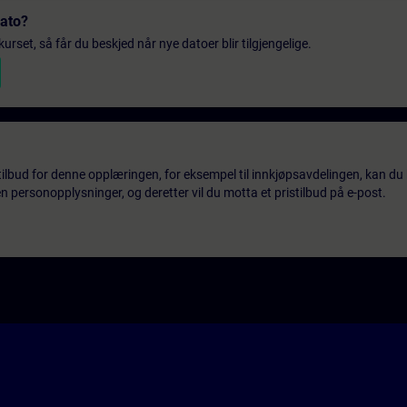
dato?
urset, så får du beskjed når nye datoer blir tilgjengelige.
tilbud for denne opplæringen, for eksempel til innkjøpsavdelingen, kan du 
 personopplysninger, og deretter vil du motta et pristilbud på e-post.