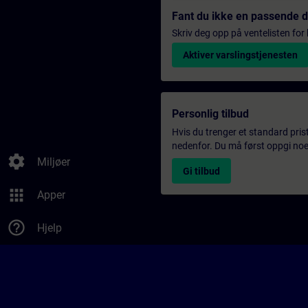
Fant du ikke en passende 
Skriv deg opp på ventelisten for k
Aktiver varslingstjenesten
Personlig tilbud
Hvis du trenger et standard pris
nedenfor. Du må først oppgi noen
settings
Miljøer
Gi tilbud
apps
Apper
help_outline
Hjelp