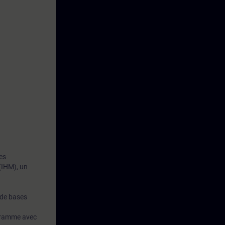
es
(IHM), un
 de bases
ogramme avec