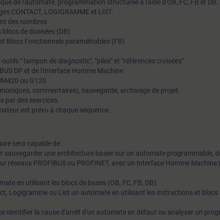
que de l'automate, programmation structurée à l'aide d'OB, FC, FB et DB.
gages CONTACT, LOGIGRAMME et LIST.
ment des nombres
s blocs de données (DB)
et Blocs Fonctionnels paramétrables (FB)
 outils " tampon de diagnostic", "piles" et "références croisées"
FIBUS DP et de l'Interface Homme Machine
 MM420 ou G120
moniques, commentaires), sauvegarde, archivage de projet.
s par des exercices.
mateur est prévu à chaque séquence.
iaire sera capable de :
r et sauvegarder une architecture basée sur un automate programmable, d
s sur réseaux PROFIBUS ou PROFINET, avec un Interface Homme Machine 
ate en utilisant les blocs de bases (OB, FC, FB, DB).
, Logigramme ou List un automate en utilisant les instructions et blocs
ance identifier la cause d'arrêt d'un automate en défaut ou analyser un pr