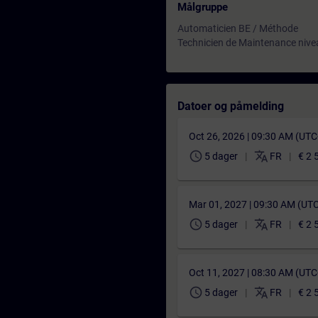
Målgruppe
Automaticien BE / Méthode
Technicien de Maintenance nive
Datoer og påmelding
Oct 26, 2026 | 09:30 AM (UT
schedule
translate
5 dager
FR
€ 2 
Mar 01, 2027 | 09:30 AM (UT
schedule
translate
5 dager
FR
€ 2 
Oct 11, 2027 | 08:30 AM (UT
schedule
translate
5 dager
FR
€ 2 