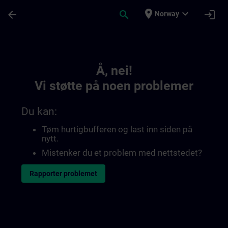
Gå til hovedinnhold
Siden er lastet inn
place
expand_more
arrow_back
search
login
Norway
Toc | SITRAIN
Å, nei!
Vi støtte på noen problemer
Du kan:
Tøm hurtigbufferen og last inn siden på
nytt.
Mistenker du et problem med nettstedet?
Rapporter problemet