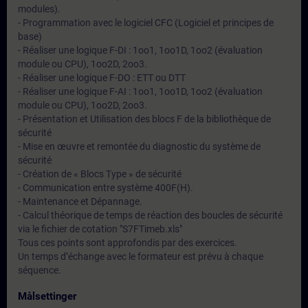
modules).
- Programmation avec le logiciel CFC (Logiciel et principes de
base)
- Réaliser une logique F-DI : 1oo1, 1oo1D, 1oo2 (évaluation
module ou CPU), 1oo2D, 2oo3.
- Réaliser une logique F-DO : ETT ou DTT
- Réaliser une logique F-AI : 1oo1, 1oo1D, 1oo2 (évaluation
module ou CPU), 1oo2D, 2oo3.
- Présentation et Utilisation des blocs F de la bibliothèque de
sécurité
- Mise en œuvre et remontée du diagnostic du système de
sécurité
- Création de « Blocs Type » de sécurité
- Communication entre système 400F(H).
- Maintenance et Dépannage.
- Calcul théorique de temps de réaction des boucles de sécurité
via le fichier de cotation "S7FTimeb.xls"
Tous ces points sont approfondis par des exercices.
Un temps d’échange avec le formateur est prévu à chaque
séquence.
Målsettinger