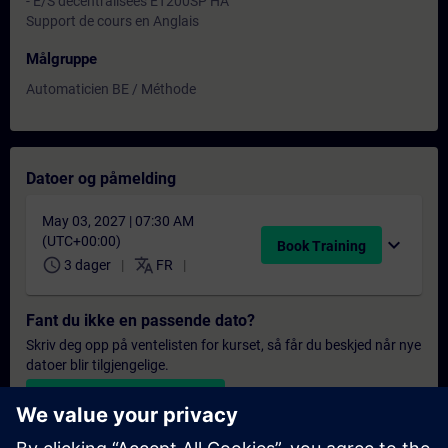
- E/S décentralisées ET200SP HA
Support de cours en Anglais
Målgruppe
Automaticien BE / Méthode
Datoer og påmelding
May 03, 2027 | 07:30 AM
(UTC+00:00)
expand_more
Book Training
schedule
translate
3 dager
FR
Fant du ikke en passende dato?
Skriv deg opp på ventelisten for kurset, så får du beskjed når nye
datoer blir tilgjengelige.
Aktiver varslingstjenesten