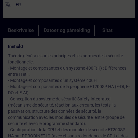
translate
FR
Beskrivelse
Datoer og påmelding
Sitat
Innhold
Théorie générale sur les principes et les normes de la sécurité
fonctionnelle.
- Montage et composantes d'un système 400F(H) : Différences
entre H et F.
- Montage et composantes d''un système 400H
- Montage et composantes de la périphérie ET200SP HA (F-DI, F-
DO et F-AI).
- Conception du système de sécurité Safety Integrated
(mécanisme de sécurité, réaction aux erreurs, les tests, la
passivation, structure des données de sécurité, la
communication avec les modules de sécurité, entre groupe de
sécurité et avec le programme standard).
- Configuration de la CPU et des modules de sécurité ET200SP
HA sur PPRODINET IO (avec et sans redondance de CPU et des