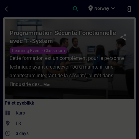
Gå til hovedinnhold
Siden er lastet inn
place
expand_more
arrow_back
search
login
Norway
Kurs - Programmation Sécurité Fonctionnel
Programmation Sécurité Fonctionnelle
share
avec "F-System"
Learning Event - Classroom
Cette formation est un complément pour le personnel
technique ayant à concevoir ou à maintenir une
architecture intégrant de la sécurité, plutôt dans
l'industrie des...
Mer
På et øyeblikk
widgets
Kurs
where_to_vote
FR
access_time
3 days