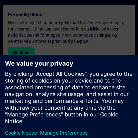
Personlig tilbud
Hvis du trenger et standard pristilbud for denne opplæringen,
for eksempel til innkjøpsavdelingen, kan du klikke på lenken
nedenfor. Du må først oppgi noen personopplysninger, og
deretter vil du motta et pristilbud på e-post.
Gi tilbud
Forespørsel om eksklusiv opplæring
Fyll ut skjemaet nedenfor hvis du ønsker et tilbud på et
eksklusivt kurs, enten på stedet, virtuelt eller på vårt SITRAIN-
kurssenter. Denne typen forespørsel passer for større grupper (6
personer eller flere). Etter at du har oppgitt kontaktinformasjon
og kursbehov, vil du motta et tilbud fra oss.
Be om eksklusivt tilbud