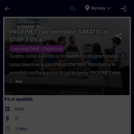
Gå til hovedinnhold
Siden er lastet inn
place
expand_more
arrow_back
search
login
Norway
Kurs - PROFINET con controllori SIMATIC in
PROFINET con controllori SIMATIC in
share
STEP 7 V5.x
Learning Event - Classroom
Questo corso è rivolto a installatori e programmatori. Il
corso descrive le caratteristiche dello standard e le
possibili configurazioni di un sistema PROFINET con
S...
Mer
På et øyeblikk
widgets
Kurs
where_to_vote
IT
access_time
2 days