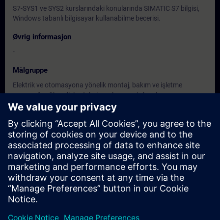
S7-SYS1 ve SYS2 kurslarındaki konularında SIMATIC S7 bilgisi,
Windows tabanlı bilgisayar kullanabilme becerisi.
Øvrig informasjon
-
Målgruppe
Elektrik ve otomasyona yönelik montaj, bakım ve işletme
personeli, mühendisler, teknisyenler ve ustabaşılar.
Datoer og påmelding
For øyeblikket er det ingen arrangementer
tilgjengelig
Skriv deg opp på ventelisten for kurset, så får du beskjed når nye
datoer blir tilgjengelige.
Aktiver varslingstjenesten