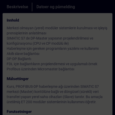
Beskrivelse
Datoer og påmelding
Innhold
Merkezi olmayan (yerel) modüler sistemlerin kurulması ve işleyiş
prensiplerinin anlatılması
SIMATIC S7 de DP-Master yapısının projelendirilmesi ve
konfigürasyonu (CPU ve CP modülü ile)
Haberleşme için gereken programların yazılımı ve kullanımı
Akıllı slave bağlantısı
DP-DP Bağlantı
FDL için bağlantıların projelendirmesi ve uygulamalı örnek
Profibus üzerinden Micromaster bağlantısı
Målsettinger
Kurs, PROFIBUS-DP haberleşme ağı üzerinden SIMATIC S7
merkezi (Master) kontölüne bağlı ve döngüsel (sürekli) veri
transferi yapan yerel saha cihazları (Slave) tanıtır. Bu amaçla
üretilmiş ET 200 modüler sistemlerinin kullanımını öğretir.
Forutsetninger