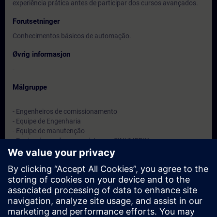
experiência prática antes de participar dos cursos avançados.
Forutsetninger
Conhecimentos básicos de automação.
Øvrig informasjon
-
Målgruppe
- Engenheiros de comissionamento
- Equipe de Engenharia
- Equipe de manutenção
- Equipe de vendas para sistemas SINUMERIK
Datoer og påmelding
For øyeblikket er det ingen arrangementer
tilgjengelig