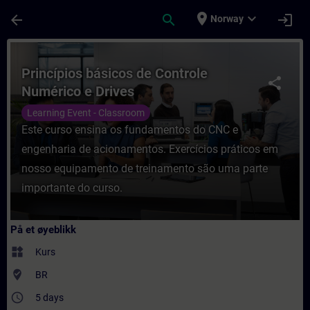
Gå til hovedinnhold
Siden er lastet inn
place
expand_more
arrow_back
search
login
Norway
Kurs - Princípios básicos de Controle Numé
Princípios básicos de Controle
share
Numérico e Drives
Learning Event - Classroom
Este curso ensina os fundamentos do CNC e
engenharia de acionamentos. Exercícios práticos em
nosso equipamento de treinamento são uma parte
importante do curso.
På et øyeblikk
widgets
Kurs
where_to_vote
BR
access_time
5 days