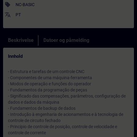
sell
NC-BASIC
translate
PT
Beskrivelse
Datoer og påmelding
Innhold
- Estrutura e tarefas de um controle CNC
- Componentes de uma máquina-ferramenta
- Modos de operação e funções do operador
- Fundamentos da programação de peças
- Significado das compensações, parâmetros, configuração de
dados e dados da máquina
- Fundamentos de backup de dados
- Introdução à engenharia de acionamentos e à tecnologia de
controle de circuito fechado
- Princípio de controle de posição, controle de velocidade e
controle de corrente