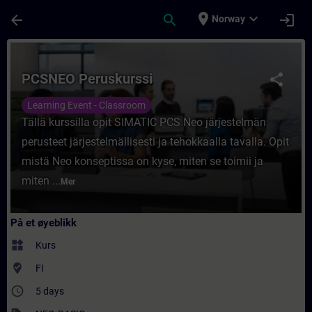
Gå til hovedinnhold
Siden er lastet inn
place
expand_more
arrow_back
search
login
Norway
Kurs - PCSNEO Peruskurssi - Opplæring - Op
PCSNEO Peruskurssi
share
Learning Event - Classroom
Tällä kurssilla opit SIMATIC PCS Neo järjestelmän
perusteet järjestelmällisesti ja tehokkaalla tavalla. Opit
mistä Neo konseptissa on kyse, miten se toimii ja
miten ...
Mer
På et øyeblikk
widgets
Kurs
where_to_vote
FI
access_time
5 days