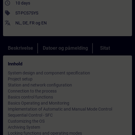
access_time
10 days
sell
ST-PCS7SYS
translate
NL
,
DE
,
FR
og
EN
Beskrivelse
Datoer og påmelding
Sitat
Innhold
System design and component specification
Project setup
Station and network configuration
Connection to the process
Basics control functions
Basics Operating and Monitoring
Implementation of Automatic and Manual Mode Control
Sequential Control - SFC
Customizing the OS
Archiving System
Locking functions and operating modes