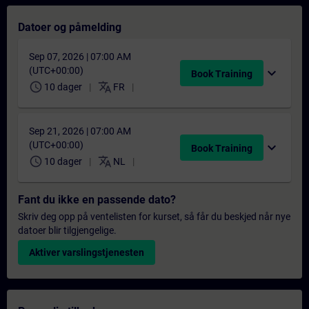
Datoer og påmelding
Sep 07, 2026 | 07:00 AM
(UTC+00:00)
expand_more
Book Training
schedule
translate
10 dager
FR
Sep 21, 2026 | 07:00 AM
(UTC+00:00)
expand_more
Book Training
schedule
translate
10 dager
NL
Fant du ikke en passende dato?
Skriv deg opp på ventelisten for kurset, så får du beskjed når nye
datoer blir tilgjengelige.
Aktiver varslingstjenesten