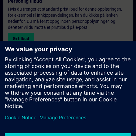
Personlig tilbud
Hvis du trenger et standard pristilbud for denne opplæringen,
for eksempel til innkjøpsavdelingen, kan du klikke på lenken
nedenfor. Du må først oppgi noen personopplysninger, og
deretter vil du motta et pristilbud på e-post.
Gi tilbud
Forespørsel om eksklusiv opplæring
Fyll ut skjemaet nedenfor hvis du ønsker et tilbud på et
eksklusivt kurs, enten på stedet, virtuelt eller på vårt SITRAIN-
kurssenter. Denne typen forespørsel passer for større grupper (6
personer eller flere). Etter at du har oppgitt kontaktinformasjon
og kursbehov, vil du motta et tilbud fra oss.
Be om eksklusivt tilbud