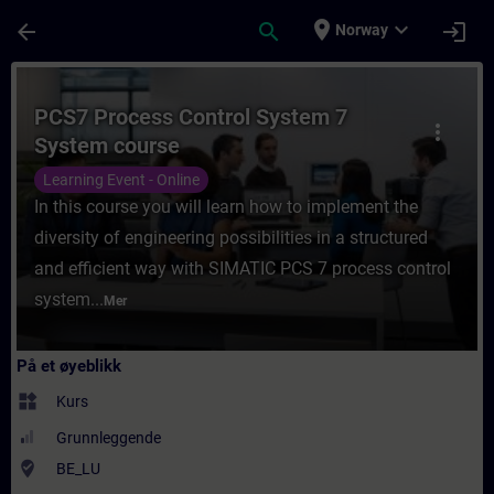
Gå til hovedinnhold
Siden er lastet inn
place
expand_more
arrow_back
search
login
Norway
Kurs - PCS7 Process Control System 7 Syst
PCS7 Process Control System 7
more_vert
System course
Learning Event - Online
In this course you will learn how to implement the
diversity of engineering possibilities in a structured
and efficient way with SIMATIC PCS 7 process control
system...
Mer
På et øyeblikk
widgets
Kurs
Grunnleggende
where_to_vote
BE_LU