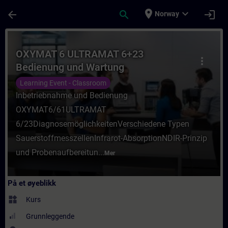
Gå til hovedinnhold
Siden er lastet inn
place
expand_more
arrow_back
search
login
Norway
Kurs - OXYMAT 6 ULTRAMAT 6+23 Bedienung
OXYMAT 6 ULTRAMAT 6+23
more_vert
Bedienung und Wartung
Learning Event - Classroom
Inbetriebnahme und Bedienung
OXYMAT6/61ULTRAMAT
6/23DiagnosemöglichkeitenVerschiedene Typen
SauerstoffmesszellenInfrarot-AbsorptionNDIR-Prinzip
und Probenaufbereitun...
Mer
På et øyeblikk
widgets
Kurs
Grunnleggende