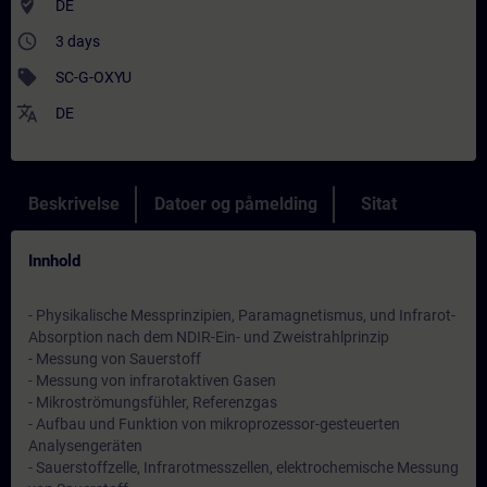
where_to_vote
DE
access_time
3 days
sell
SC-G-OXYU
translate
DE
Beskrivelse
Datoer og påmelding
Sitat
Innhold
- Physikalische Messprinzipien, Paramagnetismus, und Infrarot-
Absorption nach dem NDIR-Ein- und Zweistrahlprinzip
- Messung von Sauerstoff
- Messung von infrarotaktiven Gasen
- Mikroströmungsfühler, Referenzgas
- Aufbau und Funktion von mikroprozessor-gesteuerten
Analysengeräten
- Sauerstoffzelle, Infrarotmesszellen, elektrochemische Messung