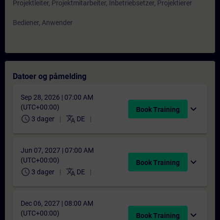
Projektleiter, Projektmitarbeiter, Inbetriebsetzer, Projektierer
Bediener, Anwender
Datoer og påmelding
Sep 28, 2026 | 07:00 AM
(UTC+00:00)
expand_more
Book Training
schedule
translate
3 dager
DE
Jun 07, 2027 | 07:00 AM
(UTC+00:00)
expand_more
Book Training
schedule
translate
3 dager
DE
Dec 06, 2027 | 08:00 AM
(UTC+00:00)
expand_more
Book Training