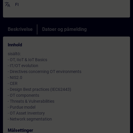
translate
FI
Beskrivelse
Datoer og påmelding
Innhold
sisältö:
- OT, IIoT & IoT Basics
- IT/OT evolution
- Directives concerning OT environments
- NIS2.0
- CER
- Design Best practices (IEC62443)
- OT components
- Threats & Vulnerabilities
- Purdue model
- OT Asset Inventory
- Network segmentation
Målsettinger