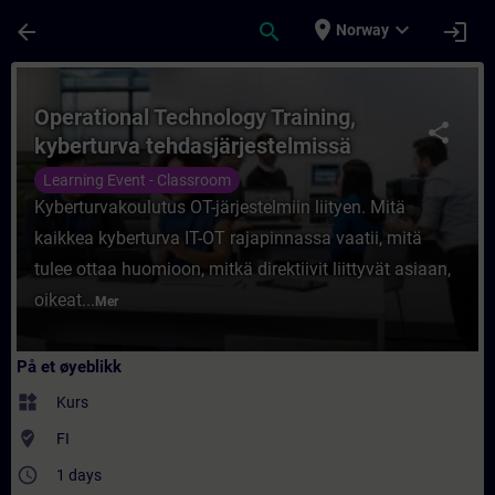
Gå til hovedinnhold
Siden er lastet inn
place
expand_more
arrow_back
search
login
Norway
Kurs - Operational Technology Training, ky
Operational Technology Training,
share
kyberturva tehdasjärjestelmissä
Learning Event - Classroom
Kyberturvakoulutus OT-järjestelmiin liityen. Mitä
kaikkea kyberturva IT-OT rajapinnassa vaatii, mitä
tulee ottaa huomioon, mitkä direktiivit liittyvät asiaan,
oikeat...
Mer
På et øyeblikk
widgets
Kurs
where_to_vote
FI
access_time
1 days