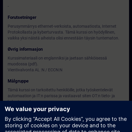
-
Forutsetninger
Perusymmärrys ethernet-verkoista, automaatiosta, Internet
Protokollasta ja kyberturvasta. Tämä kurssi on hyödyllinen,
vaikka yksi näistä aiheista olisi ennestään täysin tuntematon.
Øvrig informasjon
Kurssimateriaali on englanniksi ja jaetaan sähköisessä
muodossa (pdf).
Vientivalvonta AL :N / ECCN:N
Målgruppe
Tämä kurssi on tarkoitettu henkilöille, jotka työskentelevät
automaation ja IT:n parissa ja vastaavat siten OT:n tieto- ja
kyberturvasta.
Datoer og påmelding