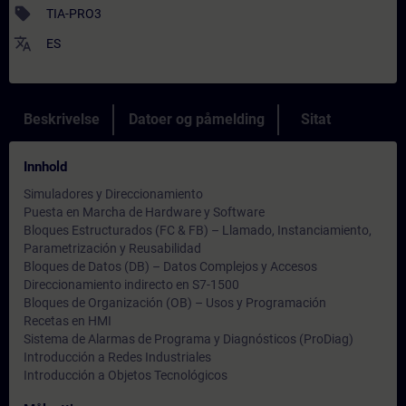
sell
TIA-PRO3
translate
ES
Beskrivelse
Datoer og påmelding
Sitat
Innhold
Simuladores y Direccionamiento
Puesta en Marcha de Hardware y Software
Bloques Estructurados (FC & FB) – Llamado, Instanciamiento,
Parametrización y Reusabilidad
Bloques de Datos (DB) – Datos Complejos y Accesos
Direccionamiento indirecto en S7-1500
Bloques de Organización (OB) – Usos y Programación
Recetas en HMI
Sistema de Alarmas de Programa y Diagnósticos (ProDiag)
Introducción a Redes Industriales
Introducción a Objetos Tecnológicos