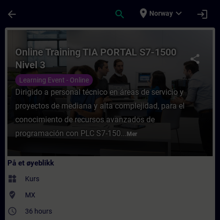
Gå til hovedinnhold
Siden er lastet inn
place
expand_more
arrow_back
search
login
Norway
Kurs - Online Training TIA PORTAL S7-1500 
Online Training TIA PORTAL S7-1500
share
Nivel 3
Learning Event - Online
Dirigido a personal técnico en áreas de servicio y
proyectos de mediana y alta complejidad, para el
conocimiento de recursos avanzados de
programación con PLC S7-150...
Mer
På et øyeblikk
widgets
Kurs
where_to_vote
MX
access_time
36 hours