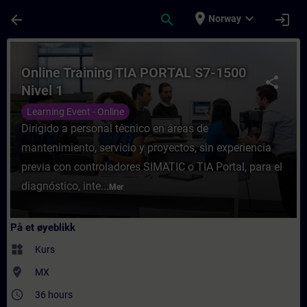
Gå til hovedinnhold
Siden er lastet inn
place
expand_more
arrow_back
search
login
Norway
Kurs - Online Training TIA PORTAL S7-1500 
Online Training TIA PORTAL S7-1500
share
Nivel 1
Learning Event - Online
Dirigido a personal técnico en áreas de
mantenimiento, servicio y proyectos, sin experiencia
previa con controladores SIMATIC o TIA Portal, para el
diagnóstico, inte...
Mer
På et øyeblikk
widgets
Kurs
where_to_vote
MX
access_time
36 hours