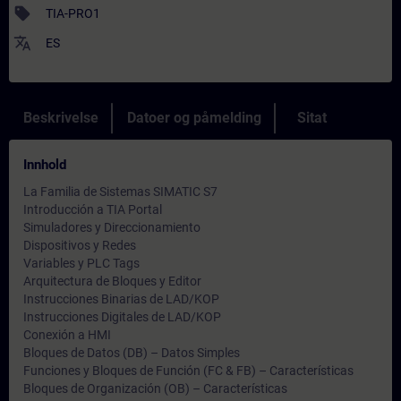
sell
TIA-PRO1
translate
ES
Beskrivelse
Datoer og påmelding
Sitat
Innhold
La Familia de Sistemas SIMATIC S7
Introducción a TIA Portal
Simuladores y Direccionamiento
Dispositivos y Redes
Variables y PLC Tags
Arquitectura de Bloques y Editor
Instrucciones Binarias de LAD/KOP
Instrucciones Digitales de LAD/KOP
Conexión a HMI
Bloques de Datos (DB) – Datos Simples
Funciones y Bloques de Función (FC & FB) – Características
Bloques de Organización (OB) – Características