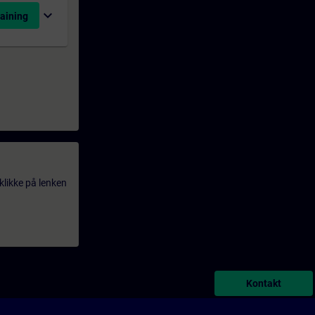
expand_more
aining
klikke på lenken
Kontakt