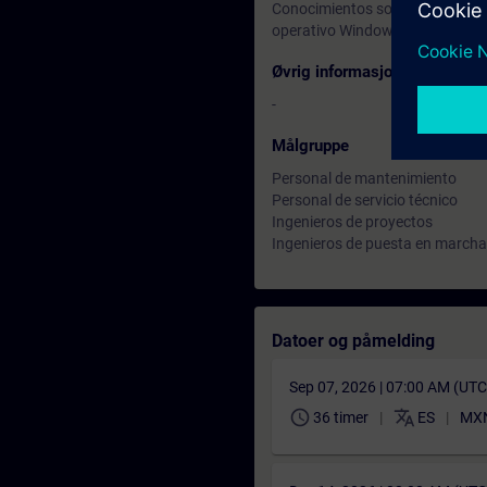
Conocimientos sobre motores el
operativo Windows).
Øvrig informasjon
-
Målgruppe
Personal de mantenimiento
Personal de servicio técnico
Ingenieros de proyectos
Ingenieros de puesta en marcha
Datoer og påmelding
Sep 07, 2026 | 07:00 AM (UT
schedule
translate
36 timer
ES
MXN