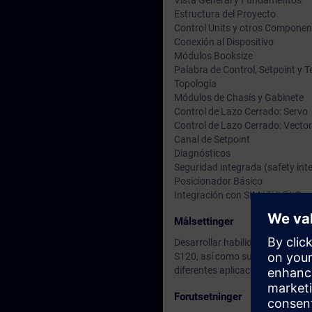
Vista General y Fundamentos
Estructura del Proyecto
Control Units y otros Componen
Conexión al Dispositivo
Módulos Booksize
Palabra de Control, Setpoint y 
Topología
Módulos de Chasís y Gabinete
Control de Lazo Cerrado: Servo
Control de Lazo Cerrado: Vector
Canal de Setpoint
Diagnósticos
Seguridad integrada (safety int
Posicionador Básico
Integración con SIMATIC PLC
Målsettinger
Desarrollar habilidades de integ
S120, así como sus fundamentos
diferentes aplicaciones de contr
Forutsetninger