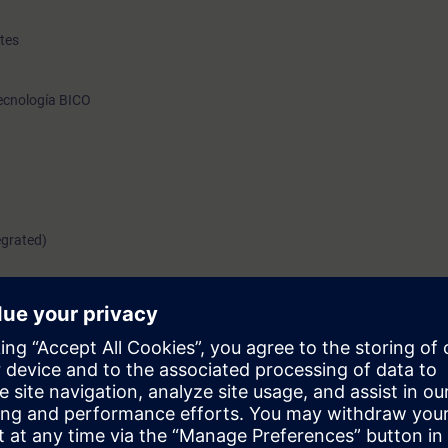
tes
Tecnología BICO
egrated)
ración y detección de fallos, conociendo las bases de la construcción de
 de parametrización y control, mediante la puesta en marcha y configur
ol lazo cerrado con variador de frecuencia y motores de CA.