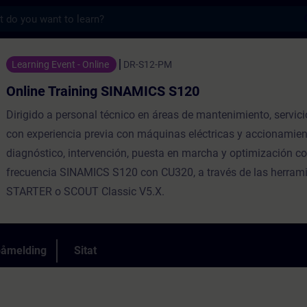
s
ng SINAMICS S120 - Opplæring - Opplæring -
Learning Event - Online
DR-S12-PM
Online Training SINAMICS S120
Dirigido a personal técnico en áreas de mantenimiento, servici
con experiencia previa con máquinas eléctricas y accionamient
diagnóstico, intervención, puesta en marcha y optimización co
frecuencia SINAMICS S120 con CU320, a través de las herram
STARTER o SCOUT Classic V5.X.
påmelding
Sitat