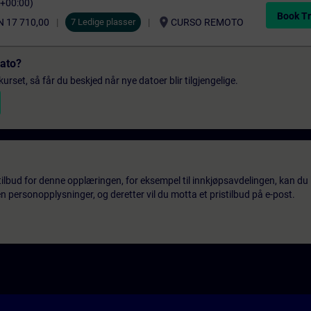
C+00:00)
Book Tr
location_on
 17 710,00
7 Ledige plasser
CURSO REMOTO
dato?
urset, så får du beskjed når nye datoer blir tilgjengelige.
tilbud for denne opplæringen, for eksempel til innkjøpsavdelingen, kan du 
 personopplysninger, og deretter vil du motta et pristilbud på e-post.