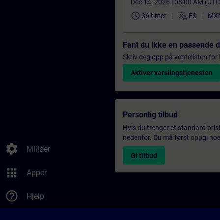
Dec 14, 2026 | 08:00 AM (UT
schedule
translate
36 timer
ES
MXN
Fant du ikke en passende 
Skriv deg opp på ventelisten for k
Aktiver varslingstjenesten
Personlig tilbud
Hvis du trenger et standard pris
nedenfor. Du må først oppgi noen
settings
Miljøer
Gi tilbud
apps
Apper
help_outline
Hjelp