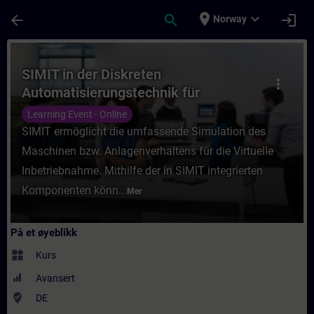
Gå til hovedinnhold
Siden er lastet inn
place
expand_more
arrow_back
search
login
Norway
Kurs - SIMIT in der Diskreten Automatisieru
SIMIT in der Diskreten
more_vert
Automatisierungstechnik für
Einsteiger (Online-Training)
Learning Event - Online
SIMIT ermöglicht die umfassende Simulation des
Maschinen bzw. Anlagenverhaltens für die Virtuelle
Inbetriebnahme. Mithilfe der in SIMIT integrierten
Komponenten könn...
Mer
På et øyeblikk
widgets
Kurs
Avansert
where_to_vote
DE