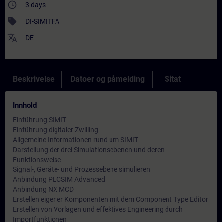
access_time
3 days
sell
DI-SIMITFA
translate
DE
Beskrivelse
Datoer og påmelding
Sitat
Innhold
Einführung SIMIT
Einführung digitaler Zwilling
Allgemeine Informationen rund um SIMIT
Darstellung der drei Simulationsebenen und deren
Funktionsweise
Signal-, Geräte- und Prozessebene simulieren
Anbindung PLCSIM Advanced
Anbindung NX MCD
Erstellen eigener Komponenten mit dem Component Type Editor
Erstellen von Vorlagen und effektives Engineering durch
Importfunktionen