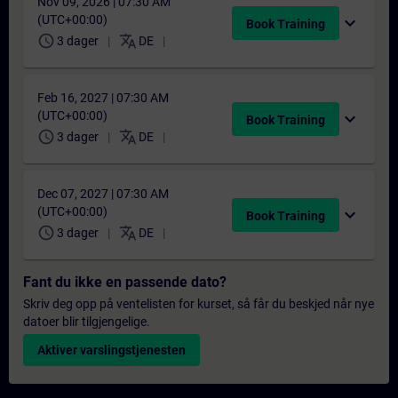
Nov 09, 2026 | 07:30 AM
(UTC+00:00)
expand_more
Book Training
schedule
translate
3 dager
DE
Feb 16, 2027 | 07:30 AM
(UTC+00:00)
expand_more
Book Training
schedule
translate
3 dager
DE
Dec 07, 2027 | 07:30 AM
(UTC+00:00)
expand_more
Book Training
schedule
translate
3 dager
DE
Fant du ikke en passende dato?
Skriv deg opp på ventelisten for kurset, så får du beskjed når nye
datoer blir tilgjengelige.
Aktiver varslingstjenesten