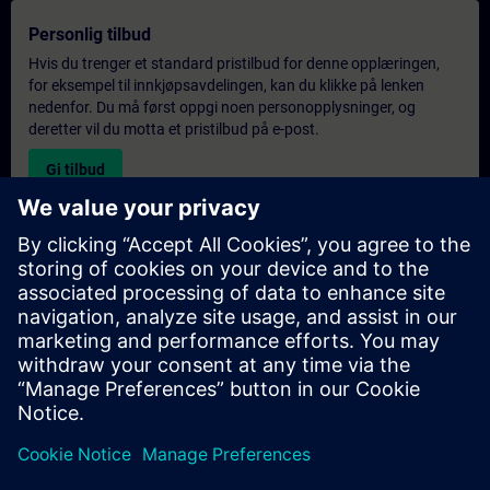
Personlig tilbud
Hvis du trenger et standard pristilbud for denne opplæringen,
for eksempel til innkjøpsavdelingen, kan du klikke på lenken
nedenfor. Du må først oppgi noen personopplysninger, og
deretter vil du motta et pristilbud på e-post.
Gi tilbud
Forespørsel om eksklusiv opplæring
Fyll ut skjemaet nedenfor hvis du ønsker et tilbud på et
eksklusivt kurs, enten på stedet, virtuelt eller på vårt SITRAIN-
kurssenter. Denne typen forespørsel passer for større grupper (6
personer eller flere). Etter at du har oppgitt kontaktinformasjon
og kursbehov, vil du motta et tilbud fra oss.
Be om eksklusivt tilbud