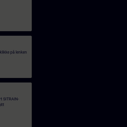
klikke på lenken
årt SITRAIN-
itt