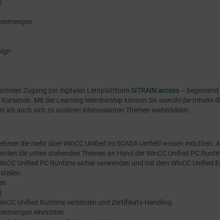
)
Kurs nähergebracht werden. Ebenso wird Ihnen das hohe Maß 
Datenmengen
durch leistungsfähige Schnittstellen vermittelt. Lernen Sie Wi
und die neue PC Runtime einzusetzen und verschaffen Sie sic
sign
persönlichen Eindruck über die Leistungsfähigkeit des neuen 
tenfreier Zugang zur digitalen Lernplattform
SITRAIN access
– beginnend 
 Kursende. Mit der Learning Membership können Sie sowohl die Inhalte d
en als auch sich zu anderen interessanten Themen weiterbilden.
eilnehmer die mehr über WinCC Unified im SCADA Umfeld wissen möchten.
rden die unten stehenden Themen an Hand der WinCC Unified PC Runtime
inCC Unified PC Runtime sicher verwenden und mit dem WinCC Unified E
stellen:
en
)
 WinCC Unified Runtime verbinden und Zertifikats-Handling
atenmengen einrichten