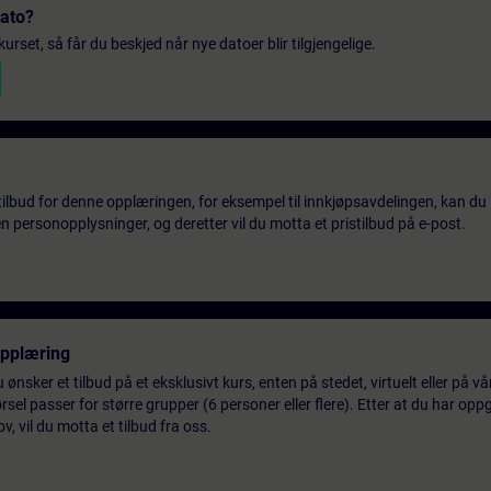
dato?
urset, så får du beskjed når nye datoer blir tilgjengelige.
tilbud for denne opplæringen, for eksempel til innkjøpsavdelingen, kan du 
 personopplysninger, og deretter vil du motta et pristilbud på e-post.
opplæring
 ønsker et tilbud på et eksklusivt kurs, enten på stedet, virtuelt eller på v
el passer for større grupper (6 personer eller flere). Etter at du har oppg
 vil du motta et tilbud fra oss.