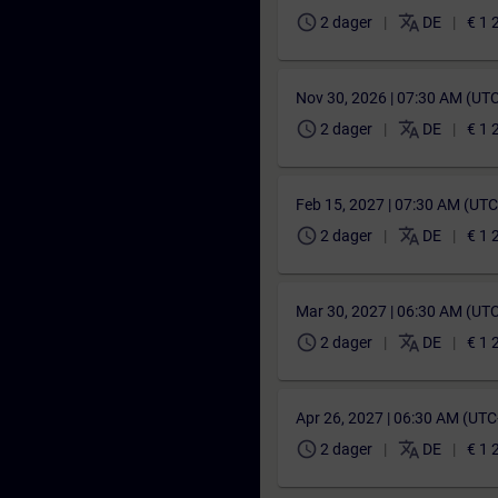
schedule
translate
2 dager
DE
€ 1 
Nov 30, 2026 | 07:30 AM (UT
schedule
translate
2 dager
DE
€ 1 
Feb 15, 2027 | 07:30 AM (UT
schedule
translate
2 dager
DE
€ 1 
Mar 30, 2027 | 06:30 AM (UT
schedule
translate
2 dager
DE
€ 1 
Apr 26, 2027 | 06:30 AM (UT
schedule
translate
2 dager
DE
€ 1 