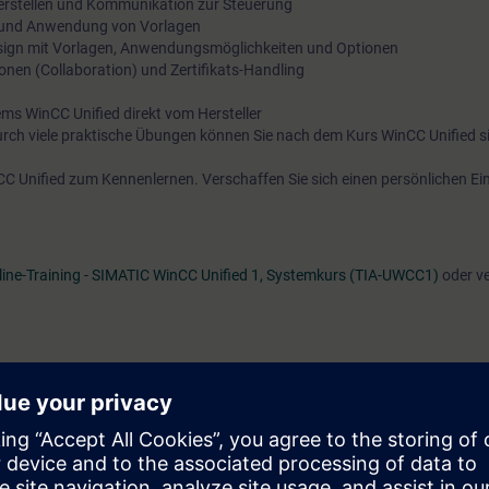
erstellen und Kommunikation zur Steuerung
) und Anwendung von Vorlagen
Design mit Vorlagen, Anwendungsmöglichkeiten und Optionen
onen (Collaboration) und Zertifikats-Handling
ms WinCC Unified direkt vom Hersteller
urch viele praktische Übungen können Sie nach dem Kurs WinCC Unified s
C Unified zum Kennenlernen. Verschaffen Sie sich einen persönlichen Ein
line-Training - SIMATIC WinCC Unified 1, Systemkurs (TIA-UWCC1)
oder ve
t 7 Tage vor Kursbeginn und endet 14 Tage nach Kursende. Während di
über 480 verfügbaren web-based Trainings.