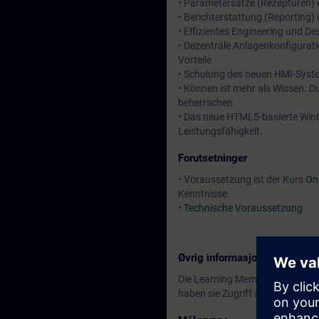
• Parametersätze (Rezepturen) 
• Berichterstattung (Reporting
• Effizientes Engineering und 
• Dezentrale Anlagenkonfigurati
Vorteile
• Schulung des neuen HMI-Syste
• Können ist mehr als Wissen. D
beherrschen
• Das neue HTML5-basierte WinC
Leistungsfähigkeit.
Forutsetninger
• Voraussetzung ist der Kurs
On
Kenntnisse.
•
Technische Voraussetzung
Øvrig informasjon
Die Learning Membership beginn
haben sie Zugriff auf alle der 