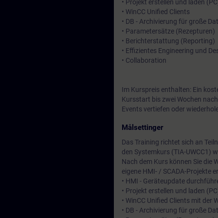
• Projekt erstellen und laden (PC
• WinCC Unified Clients
• DB - Archivierung für große 
• Parametersätze (Rezepturen)
• Berichterstattung (Reporting)
• Effizientes Engineering und De
• Collaboration
Im Kurspreis enthalten: Ein kos
Kursstart bis zwei Wochen nach
Events vertiefen oder wiederhol
Målsettinger
Das Training richtet sich an T
den Systemkurs (TIA-UWCC1) we
Nach dem Kurs können Sie die W
eigene HMI- / SCADA-Projekte er
• HMI - Geräteupdate durchführ
• Projekt erstellen und laden (PC
• WinCC Unified Clients mit der
• DB - Archivierung für große D