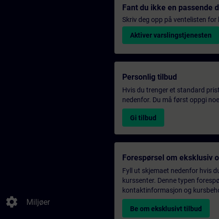
Fant du ikke en passende 
Skriv deg opp på ventelisten for k
Aktiver varslingstjenesten
Personlig tilbud
Hvis du trenger et standard pris
nedenfor. Du må først oppgi noen
Gi tilbud
Forespørsel om eksklusiv 
Fyll ut skjemaet nedenfor hvis du
kurssenter. Denne typen forespørs
kontaktinformasjon og kursbehov,
settings
Miljøer
Be om eksklusivt tilbud