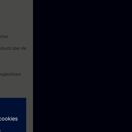
icher
druck über die
rgleichbare
eses Zeitraums