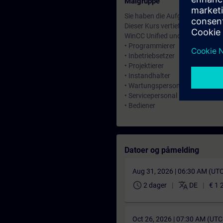
Målgruppe
Sie haben die Aufgabe HMI-Proje
Dieser Kurs vertieft das im Syst
WinCC Unified und WinCC Unifi
• Programmierer
• Inbetriebsetzer
• Projektierer
• Instandhalter
• Wartungspersonal
• Servicepersonal
• Bediener
Datoer og påmelding
Aug 31, 2026 | 06:30 AM (UT
schedule
translate
2 dager
DE
€ 1 
Oct 26, 2026 | 07:30 AM (UT