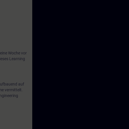
an Offenheit
nCC Unified
h einen
Systems.
eine Woche vor
ieses Learning
 Aufbauend auf
 vermittelt.
ngineering