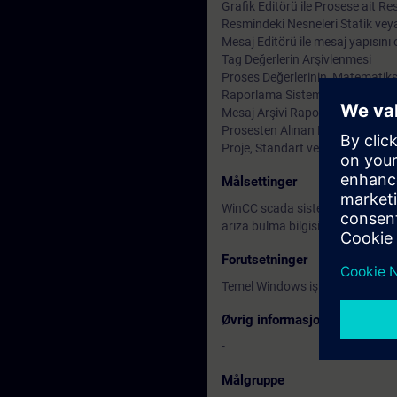
Grafik Editörü ile Prosese ait R
Resmindeki Nesneleri Statik ve
Mesaj Editörü ile mesaj yapısını
Tag Değerlerin Arşivlenmesi
Proses Değerlerinin, Matematiks
Raporlama Sistemi; Operatör Ko
Mesaj Arşivi Raporları (Sequenc
Prosesten Alınan Değerlerin Rap
Proje, Standart ve Dahili C Fonks
Målsettinger
WinCC scada sistemi yapısını ve 
arıza bulma bilgisinin verilmesi.
Forutsetninger
Temel Windows işletim sistemi bil
Øvrig informasjon
-
Målgruppe