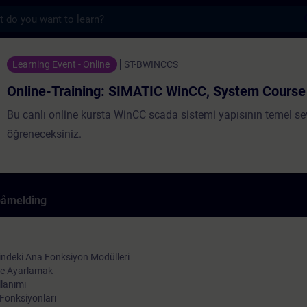
s
ng: SIMATIC WinCC, System Course 1 - Opplæ
Learning Event - Online
ST-BWINCCS
Online-Training: SIMATIC WinCC, System Course
Bu canlı online kursta WinCC scada sistemi yapısının temel se
öğreneceksiniz.
påmelding
indeki Ana Fonksiyon Modülleri
 ve Ayarlamak
lanımı
 Fonksiyonları