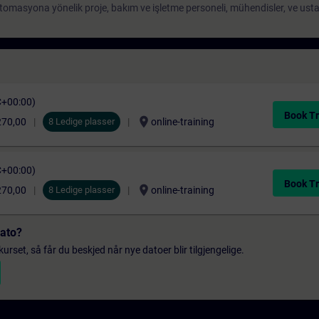
otomasyona yönelik proje, bakım ve işletme personeli, mühendisler, ve usta
C+00:00)
Book Tr
location_on
270,00
8 Ledige plasser
online-training
C+00:00)
Book Tr
location_on
270,00
8 Ledige plasser
online-training
dato?
urset, så får du beskjed når nye datoer blir tilgjengelige.