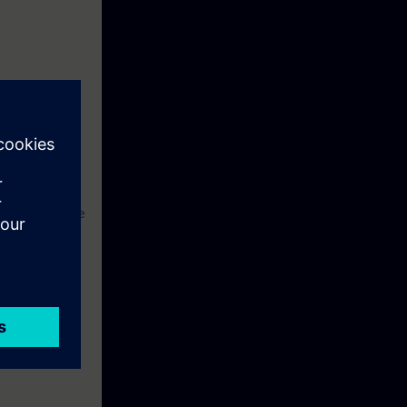
ma
 kumanda etme ve