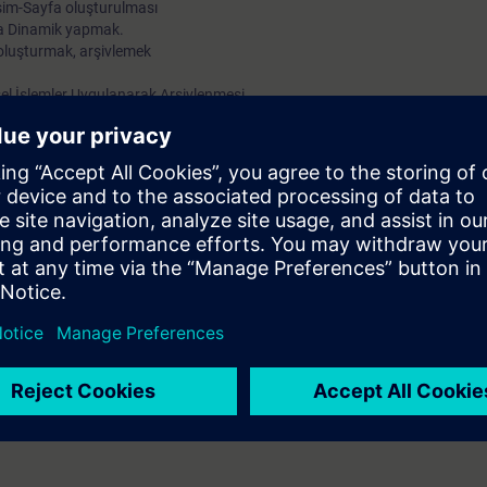
esim-Sayfa oluşturulması
ya Dinamik yapmak.
 oluşturmak, arşivlemek
el İşlemler Uygulanarak Arşivlenmesi
ntrollu Raporlama, Zaman Kontrollu Raporlama, Olay Kontrollu Raporla
e Archive)
orlanması (Trendler ve Tablolar)
iyonları ile Global C aksiyonları
kullanımını tanıtılması ve bu yazılım ile bilgisayardan prosesleri izleme,
gisine ve bilgisayar ile grafik resim-tasarım becerisine sahip olmak.