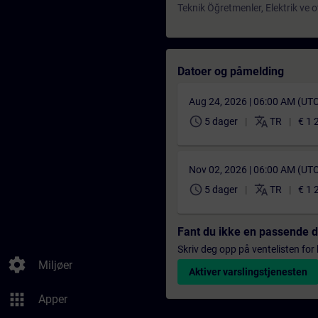
Teknik Öğretmenler, Elektrik ve 
Datoer og påmelding
Aug 24, 2026 | 06:00 AM (UT
schedule
translate
5 dager
TR
€ 1 
Nov 02, 2026 | 06:00 AM (UT
schedule
translate
5 dager
TR
€ 1 
Fant du ikke en passende 
Skriv deg opp på ventelisten for k
settings
Miljøer
Aktiver varslingstjenesten
apps
Apper