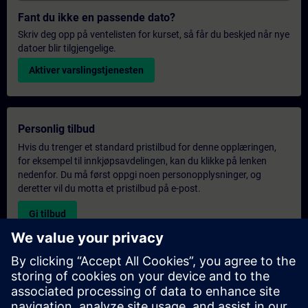
Fant du ikke en passende dato?
Skriv deg opp på ventelisten for kurset, så får du beskjed når nye
datoer blir tilgjengelige.
Aktiver varslingstjenesten
Personlig tilbud
Hvis du trenger et standard pristilbud for denne opplæringen,
for eksempel til innkjøpsavdelingen, kan du klikke på lenken
nedenfor. Du må først oppgi noen personopplysninger, og
deretter vil du motta et pristilbud på e-post.
Gi tilbud
Forespørsel om eksklusiv opplæring
Fyll ut skjemaet nedenfor hvis du ønsker et tilbud på et
eksklusivt kurs, enten på stedet, virtuelt eller på vårt SITRAIN-