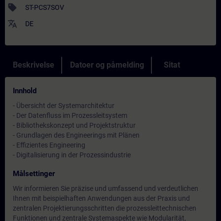
sell
ST-PCS7SOV
translate
DE
Beskrivelse
Datoer og påmelding
Sitat
Innhold
- Übersicht der Systemarchitektur
- Der Datenfluss im Prozessleitsystem
- Bibliothekskonzept und Projektstruktur
- Grundlagen des Engineerings mit Plänen
- Effizientes Engineering
- Digitalisierung in der Prozessindustrie
Målsettinger
Wir informieren Sie präzise und umfassend und verdeutlichen
Ihnen mit beispielhaften Anwendungen aus der Praxis und
zentralen Projektierungsschritten die prozessleittechnischen
Funktionen und zentrale Systemaspekte wie Modularität,