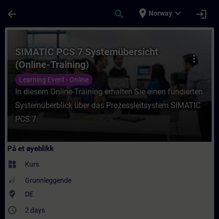
Gå til hovedinnhold
Siden er lastet inn
place
expand_more
arrow_back
search
login
Norway
Kurs - SIMATIC PCS 7 Systemübersicht (Onli
SIMATIC PCS 7 Systemübersicht
more_vert
(Online-Training)
Learning Event - Online
In diesem Online-Training erhalten Sie einen fundierten
Systemüberblick über das Prozessleitsystem SIMATIC
PCS 7.
På et øyeblikk
widgets
Kurs
Grunnleggende
where_to_vote
DE
access_time
2 days