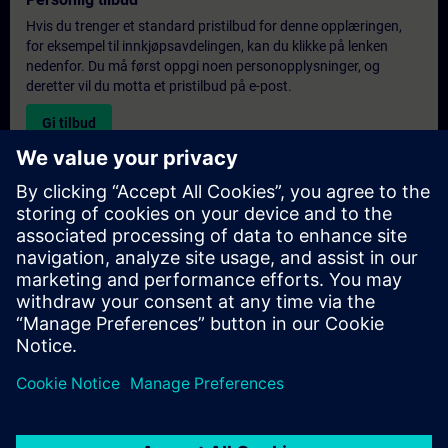
Hvis du trenger et standard pristilbud for denne opplæringen,
for eksempel til innkjøpsavdelingen, kan du klikke på lenken
nedenfor. Du må først oppgi noen personopplysninger, og
deretter vil du motta et pristilbud på e-post.
Gi tilbud
Forespørsel om eksklusiv opplæring
Fyll ut skjemaet nedenfor hvis du ønsker et tilbud på et
eksklusivt kurs, enten på stedet, virtuelt eller på vårt SITRAIN-
kurssenter. Denne typen forespørsel passer for større grupper (6
personer eller flere). Etter at du har oppgitt kontaktinformasjon
og kursbehov, vil du motta et tilbud fra oss.
Be om eksklusivt tilbud