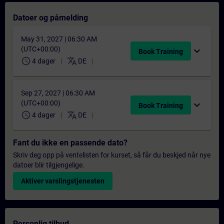
Datoer og påmelding
May 31, 2027 | 06:30 AM
(UTC+00:00)
expand_more
Book Training
schedule
translate
4 dager
DE
Sep 27, 2027 | 06:30 AM
(UTC+00:00)
expand_more
Book Training
schedule
translate
4 dager
DE
Fant du ikke en passende dato?
Skriv deg opp på ventelisten for kurset, så får du beskjed når nye
datoer blir tilgjengelige.
Aktiver varslingstjenesten
Personlig tilbud