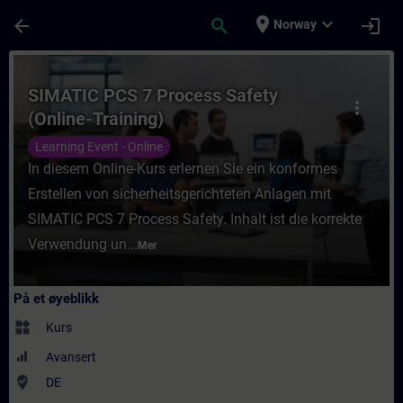
Gå til hovedinnhold
Siden er lastet inn
place
expand_more
arrow_back
search
login
Norway
Kurs - SIMATIC PCS 7 Process Safety (Onlin
SIMATIC PCS 7 Process Safety
more_vert
(Online-Training)
Learning Event - Online
In diesem Online-Kurs erlernen Sie ein konformes
Erstellen von sicherheitsgerichteten Anlagen mit
SIMATIC PCS 7 Process Safety. Inhalt ist die korrekte
Verwendung un...
Mer
På et øyeblikk
widgets
Kurs
Avansert
where_to_vote
DE