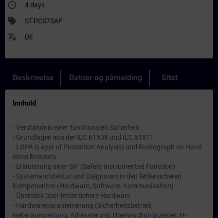
access_time
4 days
sell
ST-PCS7SAF
translate
DE
Beskrivelse
Datoer og påmelding
Sitat
Innhold
- Verständnis einer funktionalen Sicherheit
- Grundlagen aus der IEC 61508 und IEC 61511
- LOPA (Layer of Protection Analysis) und Risikograph an Hand
eines Beispiels
- Erläuterung einer SIF (Safety Instrumented Function)
- Systemarchitektur und Diagnosen in den fehlersicheren
Komponenten (Hardware, Software, Kommunikation)
- Überblick über fehlersichere Hardware
- Hardwareparametrierung (Sicherheitsbetrieb,
Geberauswertung, Adressierung, Überwachungszeiten, H-