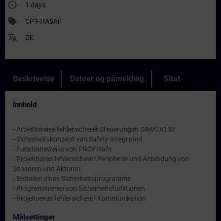
access_time
1 days
sell
CPT-TIASAF
translate
DE
Beskrivelse
Datoer og påmelding
Sitat
Innhold
- Arbeitsweise fehlersicherer Steuerungen SIMATIC S7
- Sicherheitskonzept von Safety Integrated
- Funktionsweise von PROFIsafe
- Projektieren fehlersicherer Peripherie und Anbindung von
Sensoren und Aktoren
- Erstellen eines Sicherheitsprogramms
- Programmieren von Sicherheitsfunktionen
- Projektieren fehlersicherer Kommunikation
Målsettinger