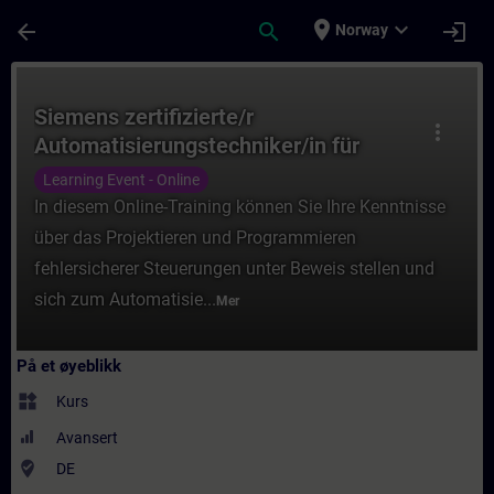
Gå til hovedinnhold
Siden er lastet inn
place
expand_more
arrow_back
search
login
Norway
Kurs - Siemens zertifizierte/r Automatisie
Siemens zertifizierte/r
more_vert
Automatisierungstechniker/in für
SIMATIC Safety – Projektieren und
Learning Event - Online
Programmieren (Online-Test)
In diesem Online-Training können Sie Ihre Kenntnisse
über das Projektieren und Programmieren
fehlersicherer Steuerungen unter Beweis stellen und
sich zum Automatisie...
Mer
På et øyeblikk
widgets
Kurs
Avansert
where_to_vote
DE