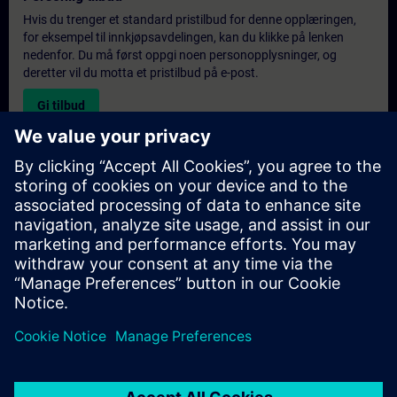
Hvis du trenger et standard pristilbud for denne opplæringen,
for eksempel til innkjøpsavdelingen, kan du klikke på lenken
nedenfor. Du må først oppgi noen personopplysninger, og
deretter vil du motta et pristilbud på e-post.
Gi tilbud
Forespørsel om eksklusiv opplæring
Fyll ut skjemaet nedenfor hvis du ønsker et tilbud på et
eksklusivt kurs, enten på stedet, virtuelt eller på vårt SITRAIN-
kurssenter. Denne typen forespørsel passer for større grupper (6
personer eller flere). Etter at du har oppgitt kontaktinformasjon
og kursbehov, vil du motta et tilbud fra oss.
Be om eksklusivt tilbud