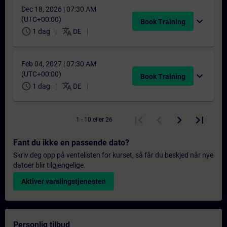
Dec 18, 2026 | 07:30 AM
(UTC+00:00)
expand_more
Book Training
schedule
translate
1 dag
DE
Feb 04, 2027 | 07:30 AM
(UTC+00:00)
expand_more
Book Training
schedule
translate
1 dag
DE
1 - 10 eller 26
Fant du ikke en passende dato?
Skriv deg opp på ventelisten for kurset, så får du beskjed når nye
datoer blir tilgjengelige.
Aktiver varslingstjenesten
Personlig tilbud