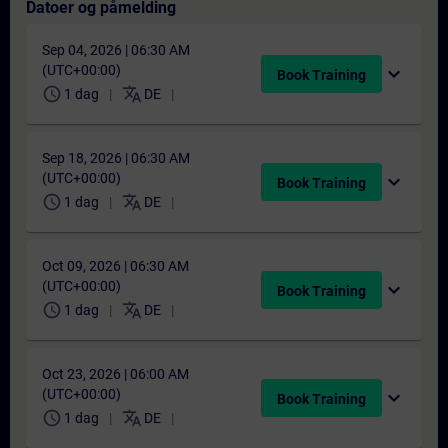
Datoer og påmelding
Sep 04, 2026 | 06:30 AM
(UTC+00:00)
expand_more
Book Training
schedule
translate
1 dag
DE
Sep 18, 2026 | 06:30 AM
(UTC+00:00)
expand_more
Book Training
schedule
translate
1 dag
DE
Oct 09, 2026 | 06:30 AM
(UTC+00:00)
expand_more
Book Training
schedule
translate
1 dag
DE
Oct 23, 2026 | 06:00 AM
(UTC+00:00)
expand_more
Book Training
schedule
translate
1 dag
DE