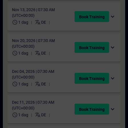
Nov 13, 2026 | 07:30 AM
(UTC+00:00)
expand_more
Book Training
schedule
translate
1 dag
DE
Nov 20, 2026 | 07:30 AM
(UTC+00:00)
expand_more
Book Training
schedule
translate
1 dag
DE
Dec 04, 2026 | 07:30 AM
(UTC+00:00)
expand_more
Book Training
schedule
translate
1 dag
DE
Dec 11, 2026 | 07:30 AM
(UTC+00:00)
expand_more
Book Training
schedule
translate
1 dag
DE