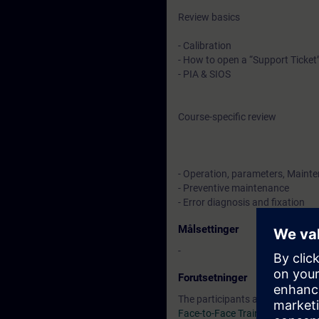
Review basics
- Calibration
- How to open a “Support Ticket
- PIA & SIOS
Course-specific review
- Operation, parameters, Maint
- Preventive maintenance
- Error diagnosis and fixation
Målsettinger
-
Forutsetninger
The participants are required t
Face-to-Face Training SC-G-UL