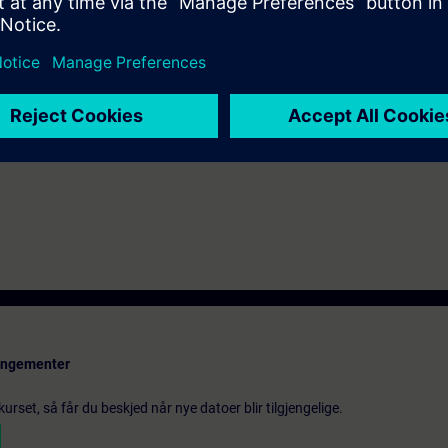
rangementer
urset, så får du beskjed når nye datoer blir tilgjengelige.