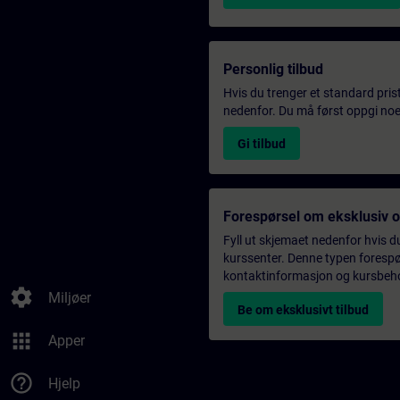
Personlig tilbud
Hvis du trenger et standard pris
nedenfor. Du må først oppgi noen
Gi tilbud
Forespørsel om eksklusiv 
Fyll ut skjemaet nedenfor hvis du
kurssenter. Denne typen forespørs
kontaktinformasjon og kursbehov,
settings
Miljøer
Be om eksklusivt tilbud
apps
Apper
help_outline
Hjelp