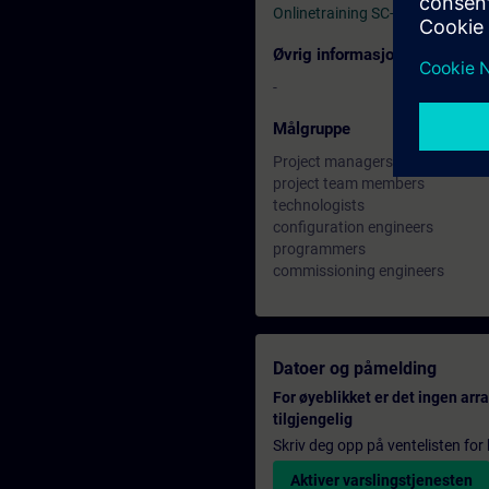
Onlinetraining SC-G-UL23
Øvrig informasjon
-
Målgruppe
Project managers
project team members
technologists
configuration engineers
programmers
commissioning engineers
Datoer og påmelding
For øyeblikket er det ingen ar
tilgjengelig
Skriv deg opp på ventelisten for k
Aktiver varslingstjenesten