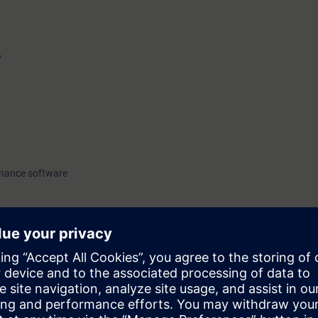
”
enance software
o have attended the CGA basic course SC-G-UL23.
23