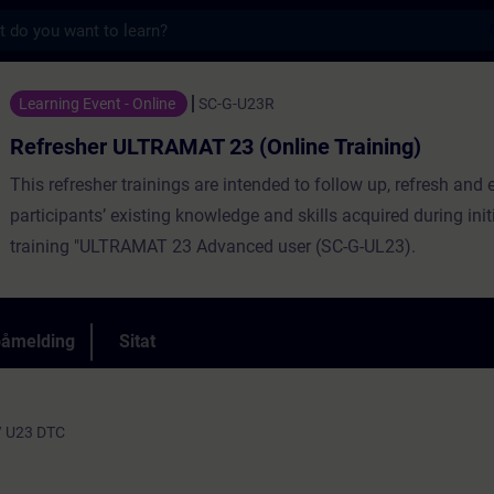
s
RAMAT 23 (Online Training) - Opplæring - O
Learning Event - Online
SC-G-U23R
Refresher ULTRAMAT 23 (Online Training)
This refresher trainings are intended to follow up, refresh and 
participants’ existing knowledge and skills acquired during init
training "ULTRAMAT 23 Advanced user (SC-G-UL23).
påmelding
Sitat
/ U23 DTC