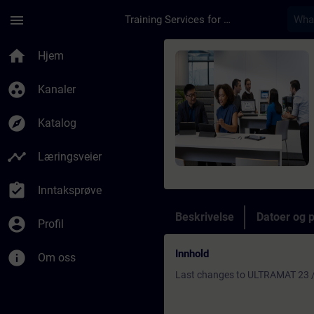
Gå til hovedinnhold
Siden er lastet inn
menu
Training Services for Digital Industries
Kurs - Refresher ULT
home
Hjem
group_work
Kanaler
explore
Katalog
timeline
Læringsveier
assignment_turned_in
Inntaksprøve
Beskrivelse
Datoer og 
account_circle
Profil
Innhold
info
Om oss
Last changes to ULTRAMAT 23 