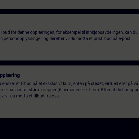
tilbud for denne opplæringen, for eksempel til innkjøpsavdelingen, kan du 
 personopplysninger, og deretter vil du motta et pristilbud på e-post.
opplæring
 ønsker et tilbud på et eksklusivt kurs, enten på stedet, virtuelt eller på v
el passer for større grupper (6 personer eller flere). Etter at du har oppg
 vil du motta et tilbud fra oss.