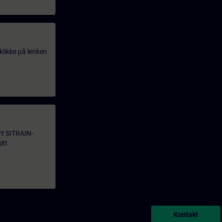
klikke på lenken
årt SITRAIN-
itt
Kontakt