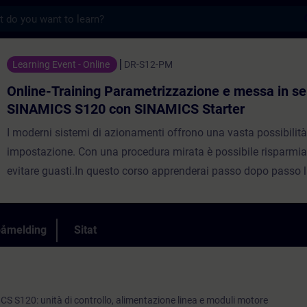
s
ng Parametrizzazione e messa in servizio 
Learning Event - Online
DR-S12-PM
Online-Training Parametrizzazione e messa in se
SINAMICS S120 con SINAMICS Starter
I moderni sistemi di azionamenti offrono una vasta possibilità
impostazione. Con una procedura mirata è possibile risparmi
evitare guasti.In questo corso apprenderai passo dopo passo 
per la messa in servizio di SINAMICS S120. È possibile gestire
l'impostazione dei parametri e il salvataggio dei dati con il so
SINAMICS Starter. Con una corretta impostazione dei parametr
påmelding
Sitat
supporterà il funzionamento affidabile dell'intero impianto.Al 
corso verrà messo in funzione in modo efficiente il sistema d
SINAMICS S120. Sarà possibile adattare i parametri del control
S S120: unità di controllo, alimentazione linea e moduli motore
chiuso alla rispettiva applicazione e utilizzare gli strumenti dia