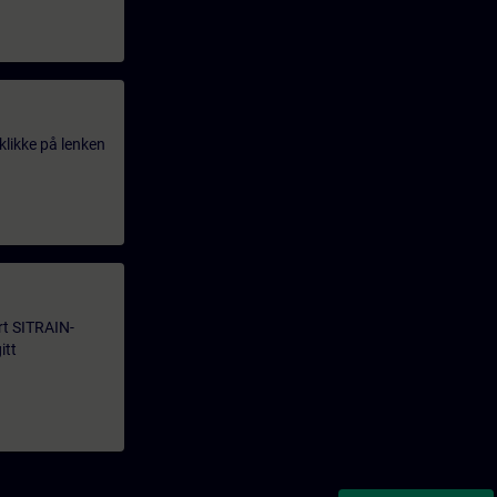
klikke på lenken
årt SITRAIN-
itt