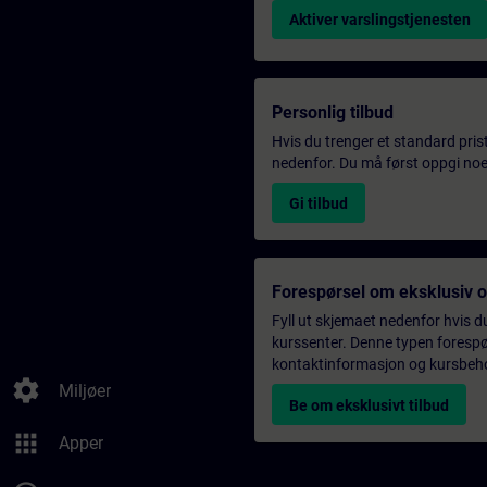
Aktiver varslingstjenesten
Personlig tilbud
Hvis du trenger et standard pris
nedenfor. Du må først oppgi noen
Gi tilbud
Forespørsel om eksklusiv 
Fyll ut skjemaet nedenfor hvis du
kurssenter. Denne typen forespørs
kontaktinformasjon og kursbehov,
settings
Miljøer
Be om eksklusivt tilbud
apps
Apper