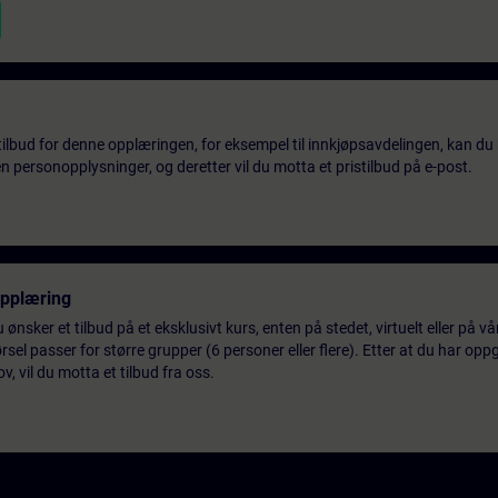
tilbud for denne opplæringen, for eksempel til innkjøpsavdelingen, kan du 
 personopplysninger, og deretter vil du motta et pristilbud på e-post.
opplæring
 ønsker et tilbud på et eksklusivt kurs, enten på stedet, virtuelt eller på v
el passer for større grupper (6 personer eller flere). Etter at du har oppg
 vil du motta et tilbud fra oss.