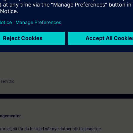
ICS Startdrive un azionamento SINAMICS S120 ed effettuarne la messa in
agnostica integrate
ogie di azionamento.
servizio
rangementer
urset, så får du beskjed når nye datoer blir tilgjengelige.