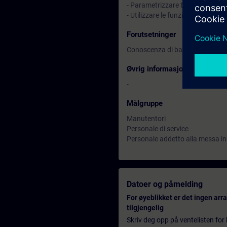
- Parametrizzare tramite SINAM
- Utilizzare le funzionalità di di
Forutsetninger
Conoscenza di base delle tecnol
Øvrig informasjon
-
Målgruppe
Manutentori
Personale di service
Personale addetto alla messa in 
Datoer og påmelding
For øyeblikket er det ingen ar
tilgjengelig
Skriv deg opp på ventelisten for k