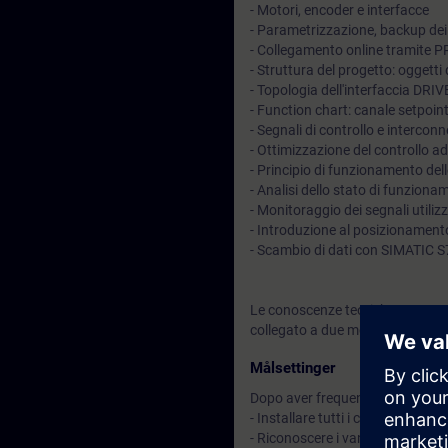
- Motori, encoder e interfacce
- Parametrizzazione, backup dei
- Collegamento online tramite 
- Struttura del progetto: ogget
- Topologia dell'interfaccia DRI
- Function chart: canale setpoint
- Segnali di controllo e intercon
- Ottimizzazione del controllo 
- Principio di funzionamento del
- Analisi dello stato di funzionam
- Monitoraggio dei segnali utiliz
- Introduzione al posizionamento
- Scambio di dati con SIMATIC 
Le conoscenze teoriche verrann
collegato a due motori.
Målsettinger
Dopo aver frequentato il corso sa
- Installare tutti i componenti
- Riconoscere i vantaggi del DR