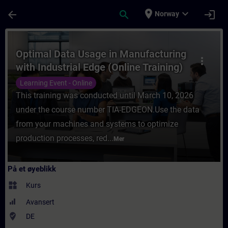
Gå til hovedinnhold
Siden er lastet inn
place
expand_more
arrow_back
search
login
Norway
Kurs - Optimal Data Usage in Manufacturing
Optimal Data Usage in Manufacturing
more_vert
with Industrial Edge (Online Training)
Learning Event - Online
This training was conducted until March 10, 2026
under the course number TIA-EDGEON.Use the data
from your machines and systems to optimize
production processes, red...
Mer
På et øyeblikk
widgets
Kurs
Avansert
where_to_vote
DE