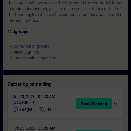
the course until two weeks after the end of the course. With the
Learning Membership, you can deepen or repeat the content of
this Learning Event as well as continue your education on other
interesting topics.
Målgruppe
- Automation engineers
- Project planners
- Commissioning engineers
Datoer og påmelding
Oct 13, 2026 | 06:30 AM
(UTC+00:00)
expand_more
Book Training
schedule
translate
3 dager
EN
Feb 23, 2027 | 07:30 AM