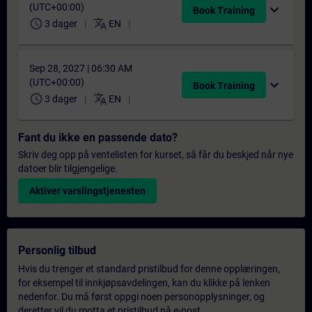
(UTC+00:00)
expand_more
Book Training
schedule
translate
3 dager
EN
Sep 28, 2027 | 06:30 AM
(UTC+00:00)
expand_more
Book Training
schedule
translate
3 dager
EN
Fant du ikke en passende dato?
Skriv deg opp på ventelisten for kurset, så får du beskjed når nye
datoer blir tilgjengelige.
Aktiver varslingstjenesten
Personlig tilbud
Hvis du trenger et standard pristilbud for denne opplæringen,
for eksempel til innkjøpsavdelingen, kan du klikke på lenken
nedenfor. Du må først oppgi noen personopplysninger, og
deretter vil du motta et pristilbud på e-post.