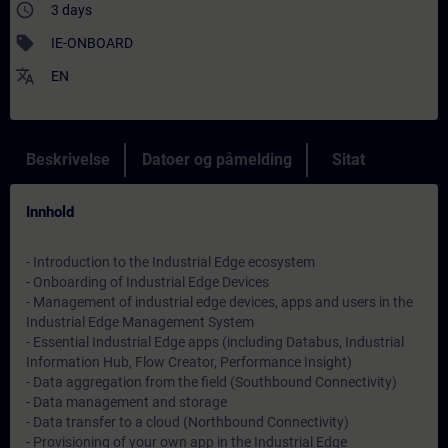
access_time
3 days
sell
IE-ONBOARD
translate
EN
Beskrivelse
Datoer og påmelding
Sitat
Innhold
- Introduction to the Industrial Edge ecosystem
- Onboarding of Industrial Edge Devices
- Management of industrial edge devices, apps and users in the
Industrial Edge Management System
- Essential Industrial Edge apps (including Databus, Industrial
Information Hub, Flow Creator, Performance Insight)
- Data aggregation from the field (Southbound Connectivity)
- Data management and storage
- Data transfer to a cloud (Northbound Connectivity)
- Provisioning of your own app in the Industrial Edge