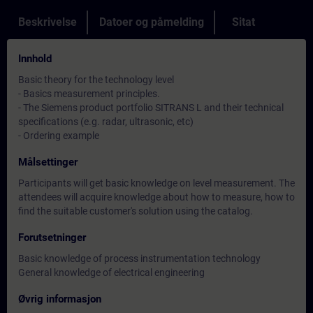
Beskrivelse
Datoer og påmelding
Sitat
Innhold
Basic theory for the technology level
- Basics measurement principles.
- The Siemens product portfolio SITRANS L and their technical
specifications (e.g. radar, ultrasonic, etc)
- Ordering example
Målsettinger
Participants will get basic knowledge on level measurement. The
attendees will acquire knowledge about how to measure, how to
find the suitable customer's solution using the catalog.
Forutsetninger
Basic knowledge of process instrumentation technology
General knowledge of electrical engineering
Øvrig informasjon