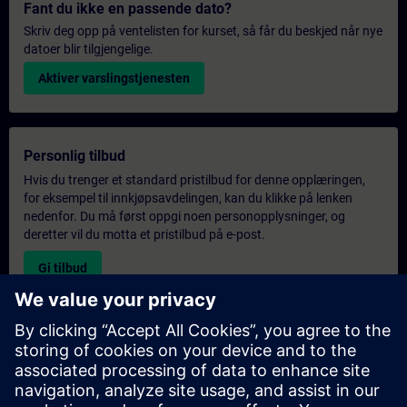
Fant du ikke en passende dato?
Skriv deg opp på ventelisten for kurset, så får du beskjed når nye
datoer blir tilgjengelige.
Aktiver varslingstjenesten
Personlig tilbud
Hvis du trenger et standard pristilbud for denne opplæringen,
for eksempel til innkjøpsavdelingen, kan du klikke på lenken
nedenfor. Du må først oppgi noen personopplysninger, og
deretter vil du motta et pristilbud på e-post.
Gi tilbud
Forespørsel om eksklusiv opplæring
Fyll ut skjemaet nedenfor hvis du ønsker et tilbud på et
eksklusivt kurs, enten på stedet, virtuelt eller på vårt SITRAIN-
kurssenter. Denne typen forespørsel passer for større grupper (6