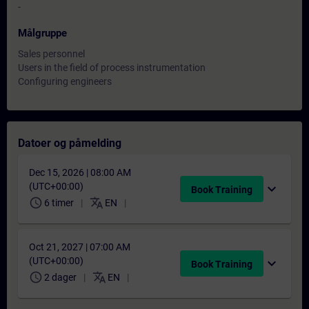
-
Målgruppe
Sales personnel
Users in the field of process instrumentation
Configuring engineers
Datoer og påmelding
Dec 15, 2026 | 08:00 AM
(UTC+00:00)
expand_more
Book Training
schedule
translate
6 timer
EN
Oct 21, 2027 | 07:00 AM
(UTC+00:00)
expand_more
Book Training
schedule
translate
2 dager
EN