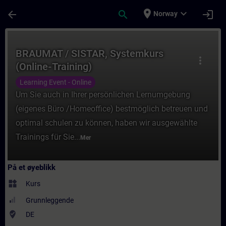
Gå til hovedinnhold
Siden er lastet inn
place
expand_more
arrow_back
search
login
Norway
Kurs - BRAUMAT / SISTAR, Systemkurs (Onli
BRAUMAT / SISTAR, Systemkurs
more_vert
(Online-Training)
Learning Event - Online
Um Sie auch in Ihrer persönlichen Lernumgebung
(eigenes Büro /Homeoffice) bestmöglich betreuen und
optimal schulen zu können, haben wir ausgewählte
Trainings für Sie...
Mer
På et øyeblikk
widgets
Kurs
Grunnleggende
where_to_vote
DE