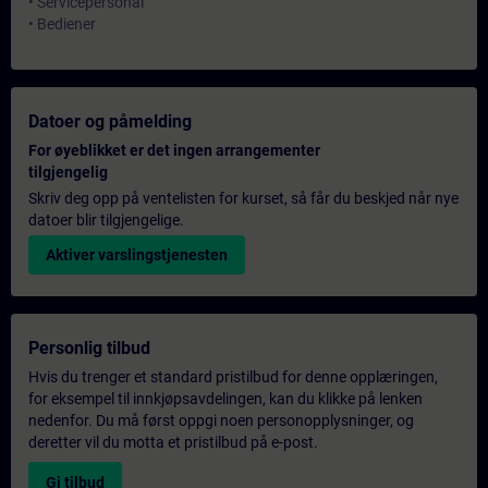
• Servicepersonal
• Bediener
Datoer og påmelding
For øyeblikket er det ingen arrangementer
tilgjengelig
Skriv deg opp på ventelisten for kurset, så får du beskjed når nye
datoer blir tilgjengelige.
Aktiver varslingstjenesten
Personlig tilbud
Hvis du trenger et standard pristilbud for denne opplæringen,
for eksempel til innkjøpsavdelingen, kan du klikke på lenken
nedenfor. Du må først oppgi noen personopplysninger, og
deretter vil du motta et pristilbud på e-post.
Gi tilbud