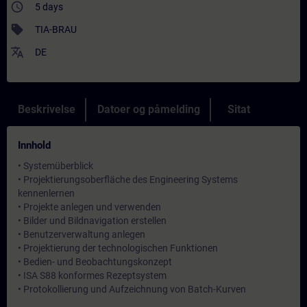
access_time
5 days
sell
TIA-BRAU
translate
DE
Beskrivelse
Datoer og påmelding
Sitat
Innhold
• Systemüberblick
• Projektierungsoberfläche des Engineering Systems
kennenlernen
• Projekte anlegen und verwenden
• Bilder und Bildnavigation erstellen
• Benutzerverwaltung anlegen
• Projektierung der technologischen Funktionen
• Bedien- und Beobachtungskonzept
• ISA S88 konformes Rezeptsystem
• Protokollierung und Aufzeichnung von Batch-Kurven