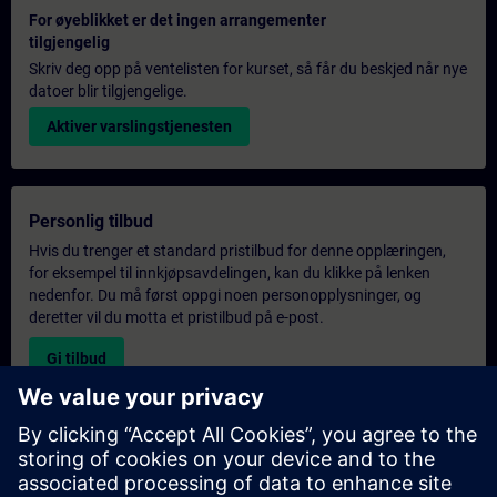
For øyeblikket er det ingen arrangementer
tilgjengelig
Skriv deg opp på ventelisten for kurset, så får du beskjed når nye
datoer blir tilgjengelige.
Aktiver varslingstjenesten
Personlig tilbud
Hvis du trenger et standard pristilbud for denne opplæringen,
for eksempel til innkjøpsavdelingen, kan du klikke på lenken
nedenfor. Du må først oppgi noen personopplysninger, og
deretter vil du motta et pristilbud på e-post.
Gi tilbud
Forespørsel om eksklusiv opplæring
Fyll ut skjemaet nedenfor hvis du ønsker et tilbud på et