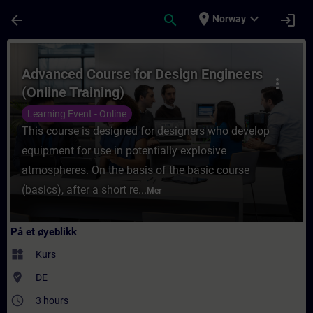
Gå til hovedinnhold
Siden er lastet inn
place
expand_more
arrow_back
search
login
Norway
Kurs - Advanced Course for Design Engineer
Advanced Course for Design Engineers
more_vert
(Online Training)
Learning Event - Online
This course is designed for designers who develop
equipment for use in potentially explosive
atmospheres. On the basis of the basic course
(basics), after a short re...
Mer
På et øyeblikk
widgets
Kurs
where_to_vote
DE
access_time
3 hours