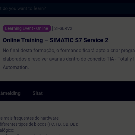
s
ng – SIMATIC S7 Service 2 - Opplæring - Opp
Learning Event - Online
ST-SERV2
Online Training – SIMATIC S7 Service 2
No final desta formação, o formando ficará apto a criar prog
elaborados e resolver avarias dentro do conceito TIA - Totally 
Automation.
påmelding
Sitat
ões mais frequentes do hardware;
ferentes tipos de blocos (FC, FB, OB, DB);
alógico;