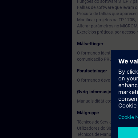
Funções do software STEP 7 par
Falhas de software que levam o C
Procura de falhas que aparecem
Modificar projetos na TP 170B;
Alterar parâmetros no MICRO
Exercícios práticos, por acesso
Målsettinger
O formando identifica falhas d
comunicação PROFIBUS DP com
Forutsetninger
O formando deve ter frequência
Øvrig informasjon
Manuais didáticos em inglês, em
Målgruppe
Técnicos de Service;
Utilizadores do Sistema;
Técnicos de Manutenção;