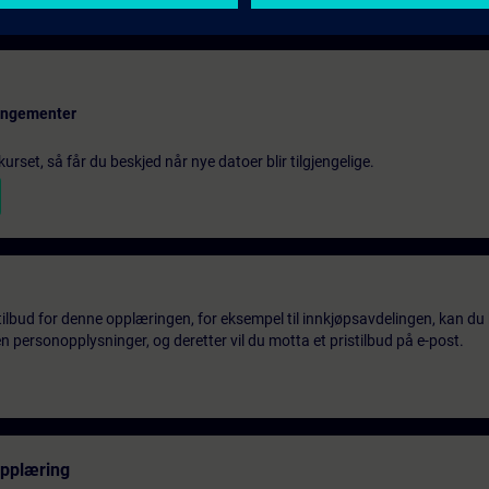
rangementer
urset, så får du beskjed når nye datoer blir tilgjengelige.
tilbud for denne opplæringen, for eksempel til innkjøpsavdelingen, kan du 
 personopplysninger, og deretter vil du motta et pristilbud på e-post.
opplæring