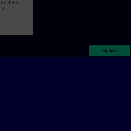
årt SITRAIN-
itt
Kontakt