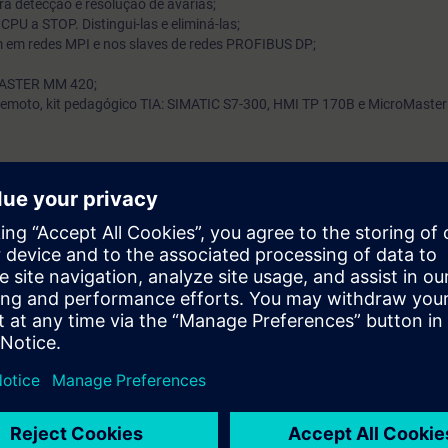
a detecção e resolução de avarias;
PU a STOP. Distingui-las e eliminá-las;
 em redes MPI e nos slaves de redes PROFIBUS DP;
MASTER MM 420;
 remoto, kit pedagógico TIA: SIMATIC S7-300, HMI TP 170B e MicroMaster
e hardware e software em equipamentos S7-300/400 e executa testes em 
 equipamentos TP 170B e MM420.
 prévia do curso ST-SERV1 ou on-STSERV1.
 formato digital