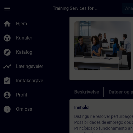
Gå til hovedinnhold
Siden er lastet inn
menu
Training Services for Digital Industries
Kurs - Online Traini
home
Hjem
group_work
Kanaler
explore
Katalog
timeline
Læringsveier
assignment_turned_in
Inntaksprøve
Beskrivelse
Datoer og 
account_circle
Profil
Innhold
info
Om oss
Distinguir e resolver perturbaç
Possibilidades de emprego dos di
Princípios do funcionamento an