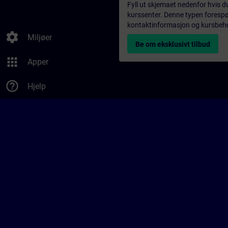
Fyll ut skjemaet nedenfor hvis du
kurssenter. Denne typen forespørs
kontaktinformasjon og kursbehov,
settings
Miljøer
Be om eksklusivt tilbud
apps
Apper
help_outline
Hjelp