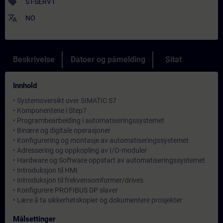
sell
ST-SERV1
translate
NO
Beskrivelse
Datoer og påmelding
Sitat
Innhold
• Systemoversikt over SIMATIC S7
• Komponentene i Step7
• Programbearbeiding i automatiseringssystemet
• Binære og digitale operasjoner
• Konfigurering og montasje av automatiseringssystemet
• Adressering og oppkopling av I/O-moduler
• Hardware og Software oppstart av automatiseringssystemet
• Introduksjon til HMI
• Introduksjon til frekvensomformer/drives
• Konfigurere PROFIBUS DP slaver
• Lære å ta sikkerhetskopier og dokumentere prosjekter
Målsettinger