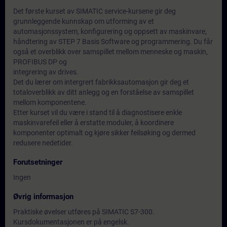
Det første kurset av SIMATIC service-kursene gir deg
grunnleggende kunnskap om utforming av et
automasjonssystem, konfigurering og oppsett av maskinvare,
håndtering av STEP 7 Basis Software og programmering. Du får
også et overblikk over samspillet mellom menneske og maskin,
PROFIBUS DP og
integrering av drives.
Det du lærer om intergrert fabrikksautomasjon gir deg et
totaloverblikk av ditt anlegg og en forståelse av samspillet
mellom komponentene.
Etter kurset vil du være i stand til å diagnostisere enkle
maskinvarefeil eller å erstatte moduler, å koordinere
komponenter optimalt og kjøre sikker feilsøking og dermed
redusere nedetider.
Forutsetninger
Ingen
Øvrig informasjon
Praktiske øvelser utføres på SIMATIC S7-300.
Kursdokumentasjonen er på engelsk.