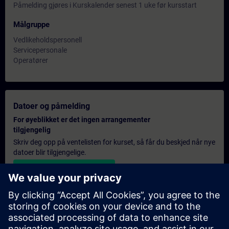
Påmelding gjøres i Kurskalender senest 1 uke før kursstart
Målgruppe
Vedlikeholdspersonell
Servicepersonale
Operatører
Datoer og påmelding
For øyeblikket er det ingen arrangementer
tilgjengelig
Skriv deg opp på ventelisten for kurset, så får du beskjed når nye
datoer blir tilgjengelige.
Aktiver varslingstjenesten
Personlig tilbud
Hvis du trenger et standard pristilbud for denne opplæringen,