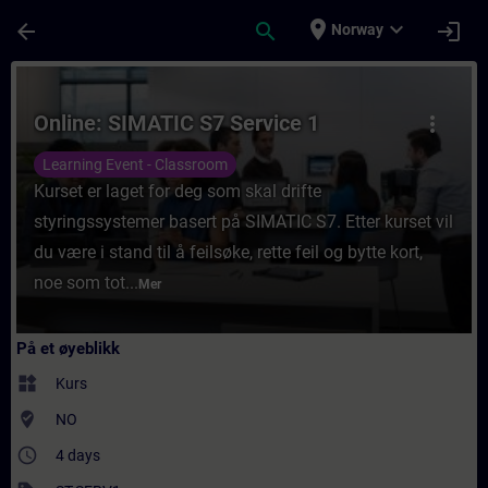
Gå til hovedinnhold
Siden er lastet inn
place
expand_more
arrow_back
search
login
Norway
Kurs - Online: SIMATIC S7 Service 1 - Oppl
Online: SIMATIC S7 Service 1
more_vert
Learning Event - Classroom
Kurset er laget for deg som skal drifte
styringssystemer basert på SIMATIC S7. Etter kurset vil
du være i stand til å feilsøke, rette feil og bytte kort,
noe som tot...
Mer
På et øyeblikk
widgets
Kurs
where_to_vote
NO
access_time
4 days