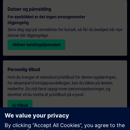
Datoer og påmelding
For øyeblikket er det ingen arrangementer
tilgjengelig
Skriv deg opp på ventelisten for kurset, så får du beskjed når nye
datoer blir tilgjengelige.
Aktiver varslingstjenesten
Personlig tilbud
Hvis du trenger et standard pristilbud for denne opplæringen,
for eksempel til innkjøpsavdelingen, kan du klikke på lenken
nedenfor. Du må først oppgi noen personopplysninger, og
deretter vil du motta et pristilbud på e-post.
Gi tilbud
Forespørsel om eksklusiv opplæring