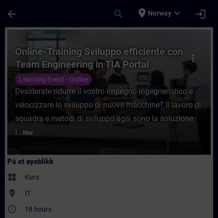
Gå til hovedinnhold
Siden er lastet inn
place
expand_more
arrow_back
search
login
Norway
Kurs - Online-Training Sviluppo efficiente 
Online-Training Sviluppo efficiente con
more_vert
Team Engineering in TIA Portal
Learning Event - Online
Desiderate ridurre il vostro impegno ingegneristico e
velocizzare lo sviluppo di nuove macchine? Il lavoro di
squadra e metodi di sviluppo agili sono la soluzione.
I...
Mer
På et øyeblikk
widgets
Kurs
where_to_vote
IT
access_time
18 hours