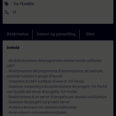
sell
TIA-TEAMEN
translate
IT
Beskrivelse
Datoer og påmelding
Sitat
Innhold
- Modularizzazione del programma utente tramite software
UNIT:
- Strutturazione del programma di automazione, ad esempio,
secondo funzioni e gruppi di lavoro
- Creazione di UNIT e utilizzo di esse in TIA Portal
- Gestione, versioning e documentazione dei progetti TIA Portal
con l'ausilio del server di progetto TIA Portal:
- Realizzazione di un server di progetto per accessi multiutenza
- Gestione dei progetti sul project server
- Avviare e lavorare con sessioni multiutente
- Avvio e lavoro con sessioni esclusive