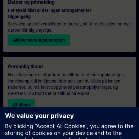
Datoer og påmelding
For øyeblikket er det ingen arrangementer
tilgjengelig
Skriv deg opp på ventelisten for kurset, så får du beskjed når nye
datoer blir tilgjengelige.
Aktiver varslingstjenesten
Personlig tilbud
Hvis du trenger et standard pristilbud for denne opplæringen,
for eksempel til innkjøpsavdelingen, kan du klikke på lenken
nedenfor. Du må først oppgi noen personopplysninger, og
deretter vil du motta et pristilbud på e-post.
Gi tilbud
Forespørsel om eksklusiv opplæring
Fyll ut skjemaet nedenfor hvis du ønsker et tilbud på et