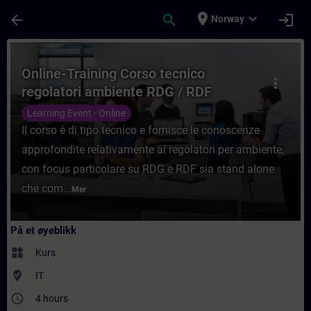
Gå til hovedinnhold
Siden er lastet inn
place
expand_more
arrow_back
search
login
Norway
Kurs - Online-Training Corso tecnico regol
Online-Training Corso tecnico
more_vert
regolatori ambiente RDG / RDF
Learning Event - Online
Il corso è di tipo tecnico e fornisce le conoscenze
approfondite relativamente ai regolatori per ambiente,
con focus particolare su RDG e RDF sia stand alone
che com...
Mer
På et øyeblikk
widgets
Kurs
where_to_vote
IT
access_time
4 hours