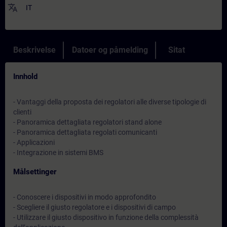
translate
IT
Beskrivelse
Datoer og påmelding
Sitat
Innhold
- Vantaggi della proposta dei regolatori alle diverse tipologie di
clienti
- Panoramica dettagliata regolatori stand alone
- Panoramica dettagliata regolati comunicanti
- Applicazioni
- Integrazione in sistemi BMS
Målsettinger
- Conoscere i dispositivi in modo approfondito
- Scegliere il giusto regolatore e i dispositivi di campo
- Utilizzare il giusto dispositivo in funzione della complessità