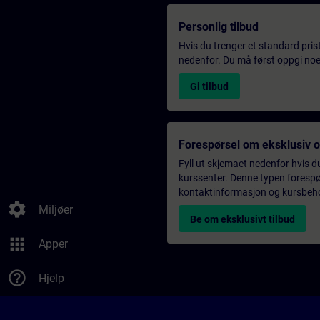
Personlig tilbud
Hvis du trenger et standard pris
nedenfor. Du må først oppgi noen
Gi tilbud
Forespørsel om eksklusiv 
Fyll ut skjemaet nedenfor hvis du
kurssenter. Denne typen forespørs
kontaktinformasjon og kursbehov,
settings
Miljøer
Be om eksklusivt tilbud
apps
Apper
help_outline
Hjelp