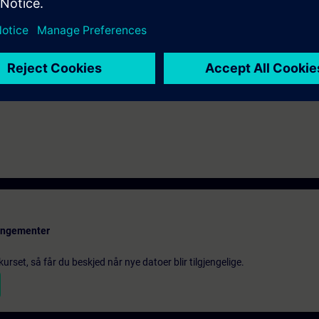
onoscenze base dei sistemi di automazione.
ati il sistema di automazione SIMATIC S7-300 e i software SIMATIC STEP 
n vengono qui trattati i sistemi ridondati SIMATIC S7-400H.
rangementer
urset, så får du beskjed når nye datoer blir tilgjengelige.