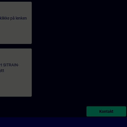
klikke på lenken
årt SITRAIN-
itt
Kontakt