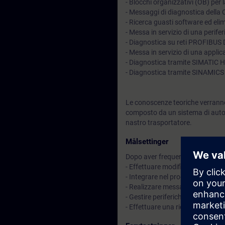
- Blocchi organizzativi (OB) per l
- Messaggi di diagnostica della
- Ricerca guasti software ed elim
- Messa in servizio di una peri
- Diagnostica su reti PROFIBUS
- Messa in servizio di una appl
- Diagnostica tramite SIMATIC 
- Diagnostica tramite SINAMICS 
Le conoscenze teoriche verranno
composto da un sistema di auto
nastro trasportatore.
Målsettinger
Dopo aver frequentato il corso sa
- Effettuare modifiche e interve
- Integrare nel programma blocc
- Realizzare messaggi di diagnos
- Gestire periferiche distribuit
- Effettuare una ricerca guasti