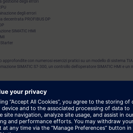
a gestione degli errori
 CPU
inazione degli errori
feria decentrata PROFIBUS DP
 DP
icazione SIMATIC HMI
HMI
Starter
 approfondite con numerosi esercizi pratici su un modello di sistema TIA
mazione SIMATIC S7-300, un controllo dell'operatore SIMATIC HMI e un m
rai in grado di:
nti su complessi sistemi di automazione esistenti
hi di sistema (SFC e SFB)
tica personalizzati
e su rete PROFIBUS DP
 tramite SIMATIC HMI e SINAMICS Starter