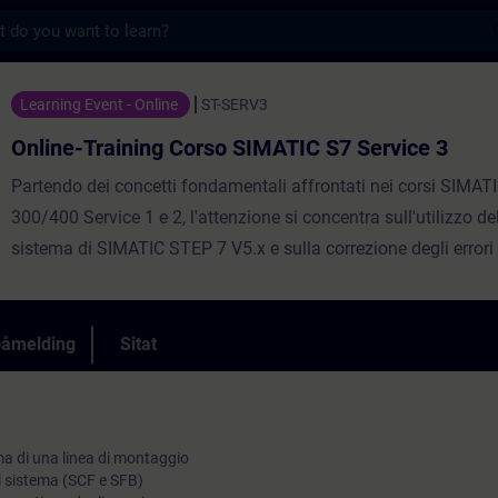
s
ng Corso SIMATIC S7 Service 3 - Opplæring -
Learning Event - Online
ST-SERV3
Online-Training Corso SIMATIC S7 Service 3
Partendo dei concetti fondamentali affrontati nei corsi SIMAT
300/400 Service 1 e 2, l'attenzione si concentra sull'utilizzo del
sistema di SIMATIC STEP 7 V5.x e sulla correzione degli errori
sull'integrazione con i software SINAMICS Starter e SIMATIC 
2008. Verrà anche impostata una rete PROFIBUS DP .Quello c
sulla factory automation integrata ti insegnerà ad avere una vi
påmelding
Sitat
del tuo impianto e a comprendere la relazione tra i singoli com
termine del corso sarai in grado di diagnosticare e correggere 
guasti complessi. La comprensione completa acquisita ti dar
ma di una linea di montaggio
impulso e nuove idee per l'ottimizzazione della produzione.
di sistema (SCF e SFB)