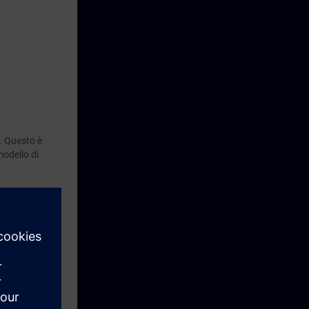
. Questo è
odello di