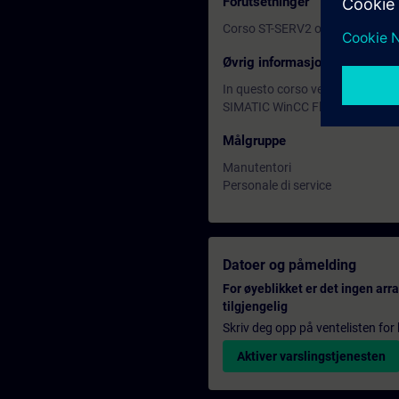
Forutsetninger
Corso ST-SERV2 o equivalenti c
Øvrig informasjon
In questo corso vengono utilizz
SIMATIC WinCC Flexible 2008. No
Målgruppe
Manutentori
Personale di service
Datoer og påmelding
For øyeblikket er det ingen ar
tilgjengelig
Skriv deg opp på ventelisten for k
Aktiver varslingstjenesten