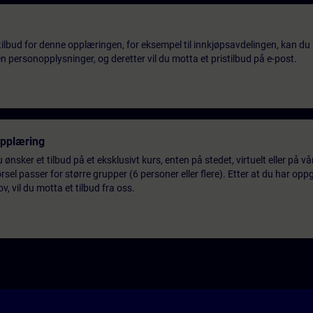
tilbud for denne opplæringen, for eksempel til innkjøpsavdelingen, kan du 
 personopplysninger, og deretter vil du motta et pristilbud på e-post.
opplæring
 ønsker et tilbud på et eksklusivt kurs, enten på stedet, virtuelt eller på v
el passer for større grupper (6 personer eller flere). Etter at du har oppg
 vil du motta et tilbud fra oss.