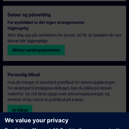
Datoer og påmelding
For øyeblikket er det ingen arrangementer
tilgjengelig
Skriv deg opp på ventelisten for kurset, så får du beskjed når nye
datoer blir tilgjengelige.
Aktiver varslingstjenesten
Personlig tilbud
Hvis du trenger et standard pristilbud for denne opplæringen,
for eksempel til innkjøpsavdelingen, kan du klikke på lenken
nedenfor. Du må først oppgi noen personopplysninger, og
deretter vil du motta et pristilbud på e-post.
Gi tilbud