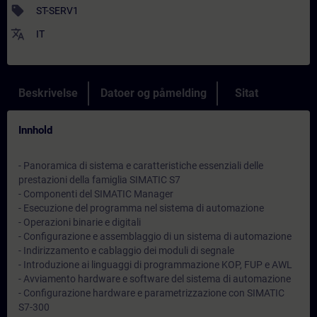
sell
ST-SERV1
translate
IT
Beskrivelse
Datoer og påmelding
Sitat
Innhold
- Panoramica di sistema e caratteristiche essenziali delle
prestazioni della famiglia SIMATIC S7
- Componenti del SIMATIC Manager
- Esecuzione del programma nel sistema di automazione
- Operazioni binarie e digitali
- Configurazione e assemblaggio di un sistema di automazione
- Indirizzamento e cablaggio dei moduli di segnale
- Introduzione ai linguaggi di programmazione KOP, FUP e AWL
- Avviamento hardware e software del sistema di automazione
- Configurazione hardware e parametrizzazione con SIMATIC
S7-300