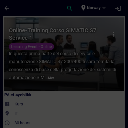
Gå til hovedinnhold
Siden er lastet inn
place
expand_more
arrow_back
search
login
Norway
Kurs - Online-Training Corso SIMATIC S7 Se
Online-Training Corso SIMATIC S7
more_vert
Service 1
Learning Event - Online
In questa prima parte del corso di service e
manutenzione SIMATIC S7-300/400 ti sarà fornita la
conoscenza di base della progettazione dei sistemi di
automazione SIM...
Mer
På et øyeblikk
widgets
Kurs
where_to_vote
IT
access_time
30 hours